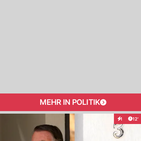
MEHR IN POLITIK
Arti
1
12'
Interaktion