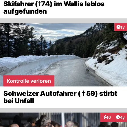
Skifahrer (†74) im Wallis leblos
aufgefunden
Art
1y
Kontrolle verloren
Schweizer Autofahrer (✝59) stirbt
bei Unfall
Arti
46
4y
Interaktionen