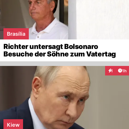
Brasília
Richter untersagt Bolsonaro
Besuche der Söhne zum Vatertag
Art
1
1h
Interaktion
Kiew