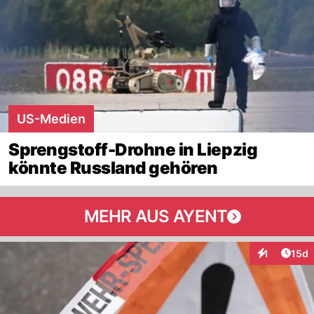
US-Medien
Sprengstoff-Drohne in Liepzig
könnte Russland gehören
MEHR AUS AYENT
Artik
1
15d
Interaktione