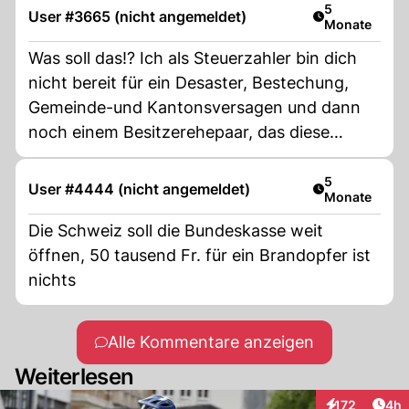
Artikel veröff
5
User #3665 (nicht angemeldet)
Monate
Was soll das!? Ich als Steuerzahler bin dich
nicht bereit für ein Desaster, Bestechung,
Gemeinde-und Kantonsversagen und dann
noch einem Besitzerehepaar, das diese
Katastrophe in Kauf genommen hat, zu
helfen und den Opfern sowie den
Artikel veröff
5
User #4444 (nicht angemeldet)
Monate
Hinterbliebenen Geld zu bezahlen. Der Bund
sind wir, das Volk!!! Dieses Paar hat
Die Schweiz soll die Bundeskasse weit
Versicherungen und diese müssen bezahlen
öffnen, 50 tausend Fr. für ein Brandopfer ist
oder die Gemeinde oder meinetwegen der
nichts
Kanton Wallis, aber sicher nicht die gesamte
Schweizer Bevölkerung. Wir können nichts
Alle Kommentare anzeigen
für diese Katastrophe die zu verhindern
Weiterlesen
gewesen wäre. Punkt! Die Schweizer sollen
büssen für etwas, was die Gemeinde, der
Arti
172
4h