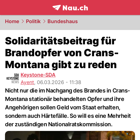
frontpage.
NAU.ch
Home
Politik
Bundeshaus
Solidaritätsbeitrag für
Brandopfer von Crans-
Montana gibt zu reden
Keystone-SDA
Ayent
,
06.03.2026 - 11:38
Nicht nur die im Nachgang des Brandes in Crans-
Montana stationär behandelten Opfer und ihre
Angehörigen sollen Geld vom Staat erhalten,
sondern auch Härtefälle. So will es eine Mehrheit
der zuständigen Nationalratskommission.