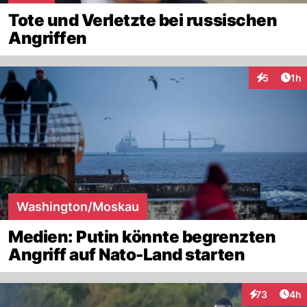
Tote und Verletzte bei russischen
Angriffen
Art
5
1h
Interaktion
Washington/Moskau
Medien: Putin könnte begrenzten
Angriff auf Nato-Land starten
Arti
73
4h
Interaktionen