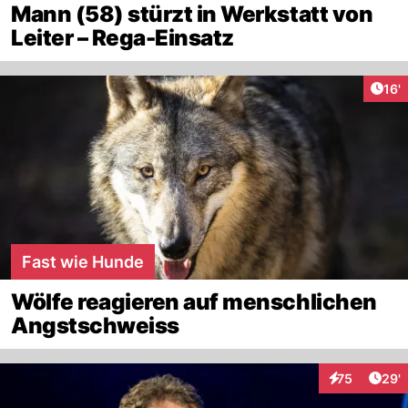
Mann (58) stürzt in Werkstatt von
Leiter – Rega-Einsatz
Arti
16'
Fast wie Hunde
Wölfe reagieren auf menschlichen
Angstschweiss
Arti
75
29'
Interaktionen