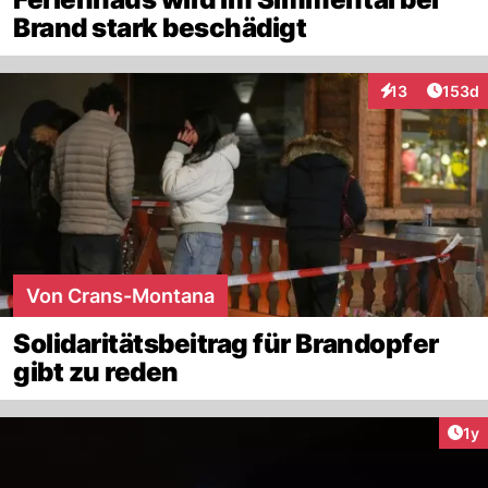
Brand stark beschädigt
Artike
13
153d
Interaktionen
Von Crans-Montana
Solidaritätsbeitrag für Brandopfer
gibt zu reden
Art
1y