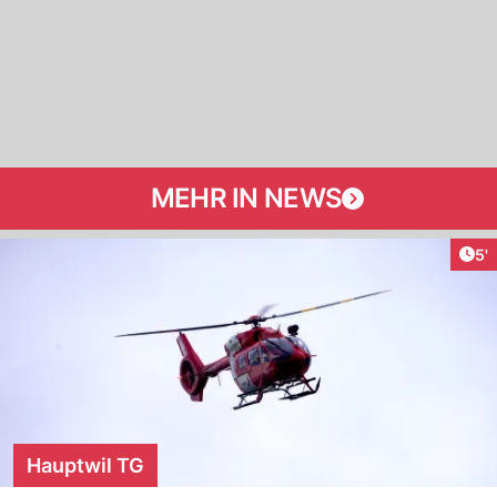
MEHR IN NEWS
Art
5'
Hauptwil TG