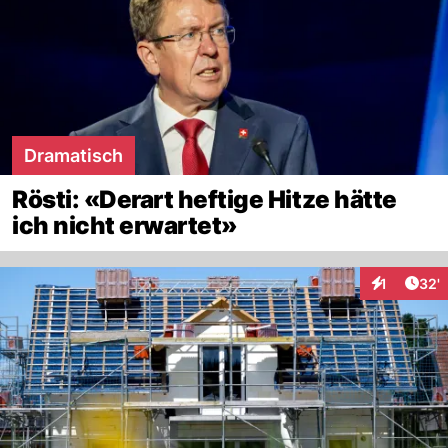
Dramatisch
Rösti: «Derart heftige Hitze hätte
ich nicht erwartet»
Arti
1
32'
Interaktion