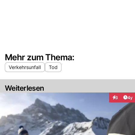
Mehr zum Thema:
Verkehrsunfall
Tod
Weiterlesen
Arti
3
4y
Interaktion