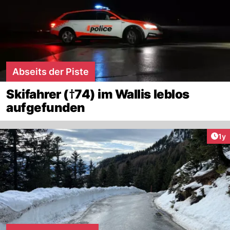
Abseits der Piste
Skifahrer (†74) im Wallis leblos
aufgefunden
Art
1y