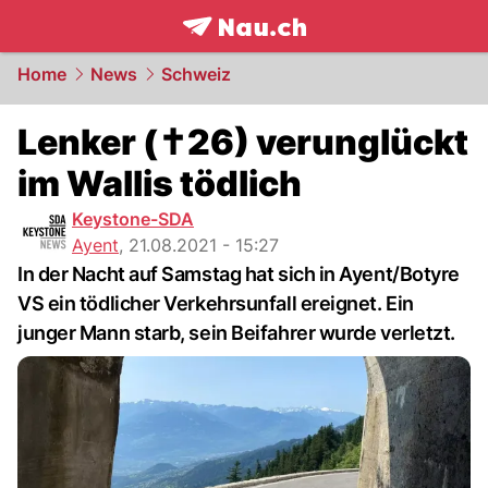
frontpage.
NAU.ch
Home
News
Schweiz
Lenker (✝26) verunglückt
im Wallis tödlich
Keystone-SDA
Ayent
,
21.08.2021 - 15:27
In der Nacht auf Samstag hat sich in Ayent/Botyre
VS ein tödlicher Verkehrsunfall ereignet. Ein
junger Mann starb, sein Beifahrer wurde verletzt.