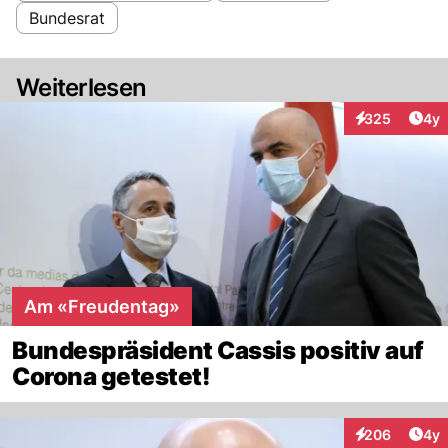
Bundesrat
Weiterlesen
Arti
325
4y
Interaktionen
Am «Freudentag»
Bundespräsident Cassis positiv auf
Corona getestet!
Arti
206
4y
Interaktionen