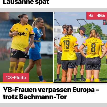
Lausanne spät
Arti
3
5h
Interaktion
1:3-Pleite
YB-Frauen verpassen Europa –
trotz Bachmann-Tor