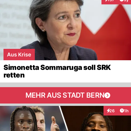
Interaktionen
Aus Krise
Simonetta Sommaruga soll SRK
retten
MEHR AUS STADT BERN
Art
26
1h
Interaktione