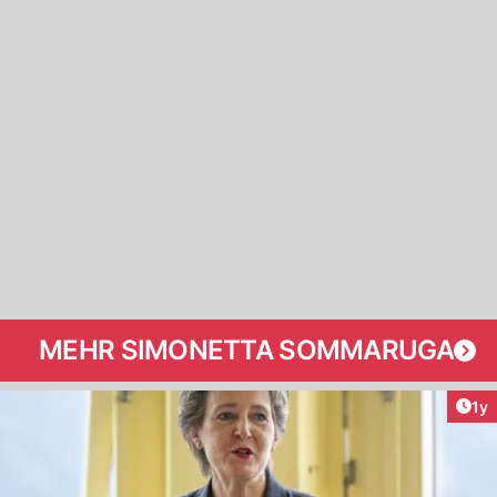
MEHR SIMONETTA SOMMARUGA
Art
1y