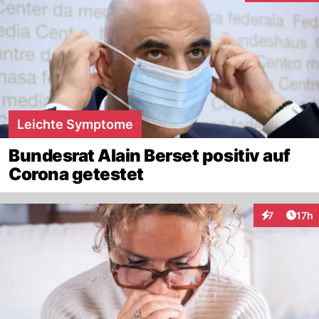
Leichte Symptome
Bundesrat Alain Berset positiv auf
Corona getestet
Artik
7
17h
Interaktione