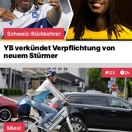
Schweiz-Rückkehrer
YB verkündet Verpflichtung von
neuem Stürmer
Arti
123
2h
Interaktionen
Mies!