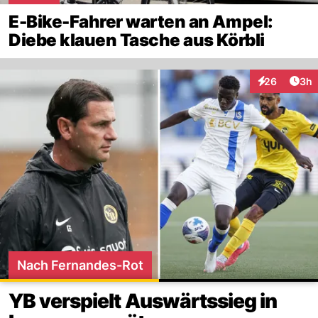
E-Bike-Fahrer warten an Ampel:
Diebe klauen Tasche aus Körbli
Arti
26
3h
Interaktionen
Nach Fernandes-Rot
YB verspielt Auswärtssieg in