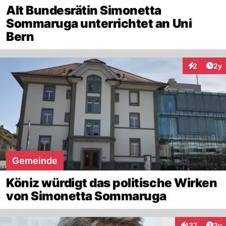
Alt Bundesrätin Simonetta
Sommaruga unterrichtet an Uni
Bern
Arti
2
2y
Interaktion
Gemeinde
Köniz würdigt das politische Wirken
von Simonetta Sommaruga
Arti
137
3y