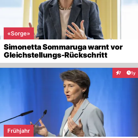
«Sorge»
Simonetta Sommaruga warnt vor
Gleichstellungs-Rückschritt
Art
7
1y
Interaktion
Frühjahr