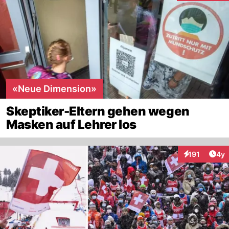
«Neue Dimension»
Skeptiker-Eltern gehen wegen
Masken auf Lehrer los
Arti
191
4y
Interaktionen