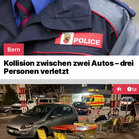
Bern
Kollision zwischen zwei Autos – drei
Personen verletzt
Art
1
1d
Interaktion