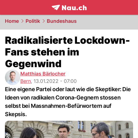
frontpage.
NAU.ch
Home
Politik
Bundeshaus
Radikalisierte Lockdown-
Fans stehen im
Gegenwind
Matthias Bärlocher
Bern
,
13.01.2022 - 07:00
Eine eigene Partei oder laut wie die Skeptiker: Die
Ideen von radikalen Corona-Gegnern stossen
selbst bei Massnahmen-Befürwortern auf
Skepsis.