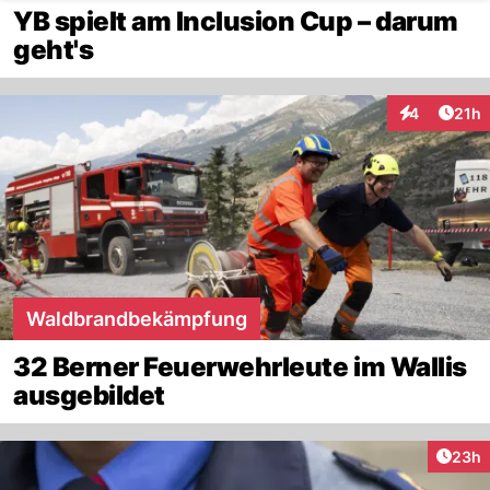
YB spielt am Inclusion Cup – darum
geht's
Artik
4
21h
Interaktione
Waldbrandbekämpfung
32 Berner Feuerwehrleute im Wallis
ausgebildet
Artik
23h