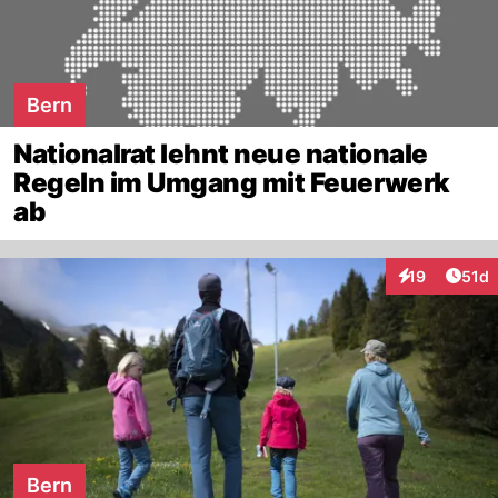
Bern
Nationalrat lehnt neue nationale
Regeln im Umgang mit Feuerwerk
ab
Artik
19
51d
Interaktionen
Bern