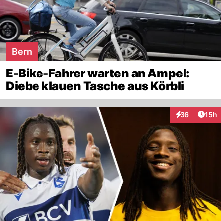
Bern
E-Bike-Fahrer warten an Ampel:
Diebe klauen Tasche aus Körbli
Artik
36
15h
Interaktionen