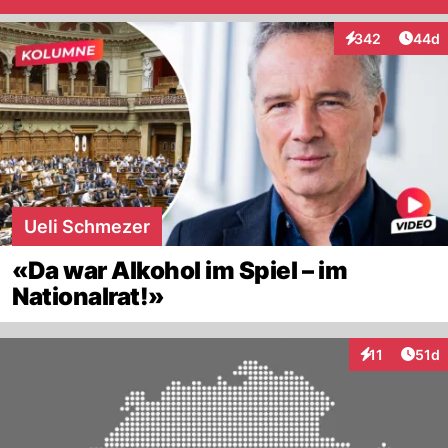
Artik
342
44d
Interaktionen
Ueli Schmezer
«Da war Alkohol im Spiel – im
Nationalrat!»
Artik
11
51d
Interaktionen