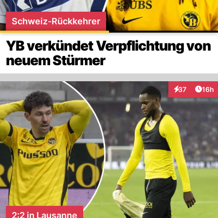
Schweiz-Rückkehrer
YB verkündet Verpflichtung von
neuem Stürmer
Artik
37
16h
Interaktionen
2:2 in Lausanne