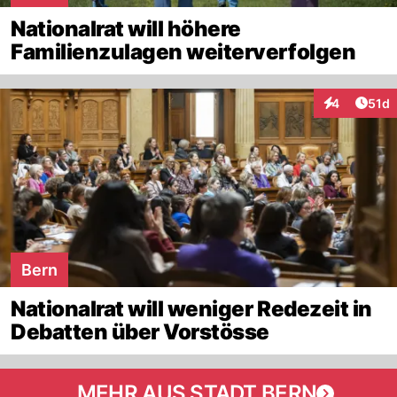
Nationalrat will höhere
Familienzulagen weiterverfolgen
Artik
4
51d
Interaktione
Bern
Nationalrat will weniger Redezeit in
Debatten über Vorstösse
MEHR AUS STADT BERN