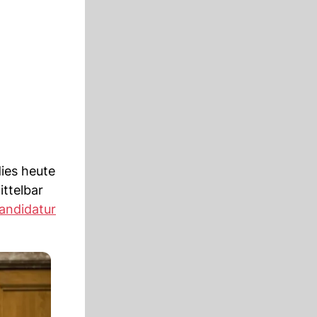
dies heute
ttelbar
andidatur