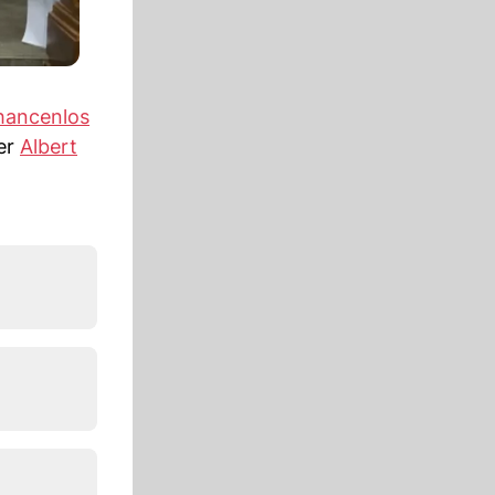
chancenlos
fer
Albert