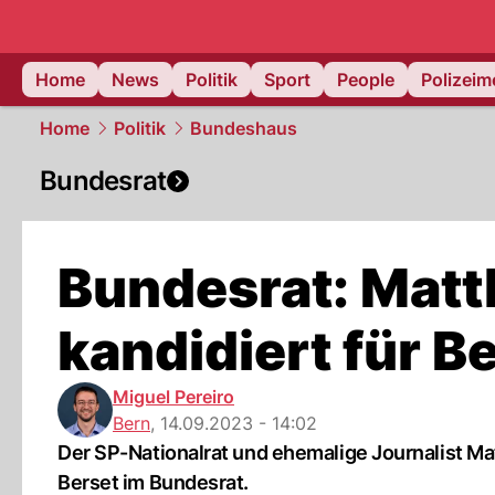
Home
News
Politik
Sport
People
Polizei
Home
Politik
Bundeshaus
Bundesrat
Bundesrat: Matt
kandidiert für B
Miguel Pereiro
Bern
,
14.09.2023 - 14:02
Der SP-Nationalrat und ehemalige Journalist Mat
Berset im Bundesrat.