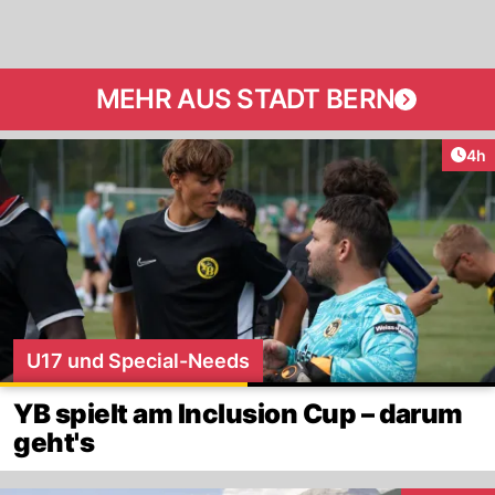
MEHR AUS STADT BERN
Arti
4h
U17 und Special-Needs
YB spielt am Inclusion Cup – darum
geht's