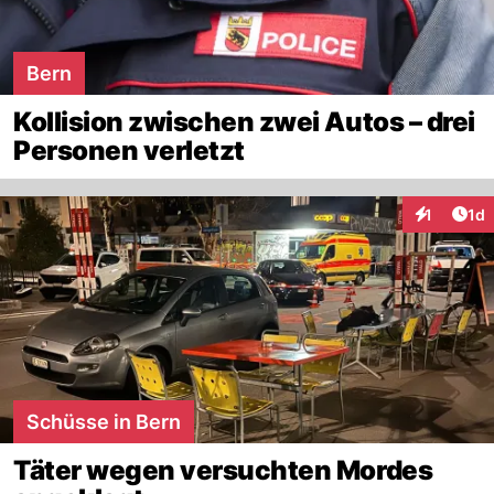
Bern
Kollision zwischen zwei Autos – drei
Personen verletzt
Art
1
1d
Interaktion
Schüsse in Bern
Täter wegen versuchten Mordes