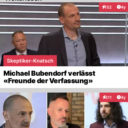
Arti
152
4y
Interaktionen
Skeptiker-Knatsch
Michael Bubendorf verlässt
«Freunde der Verfassung»
Arti
511
4y
Interaktionen