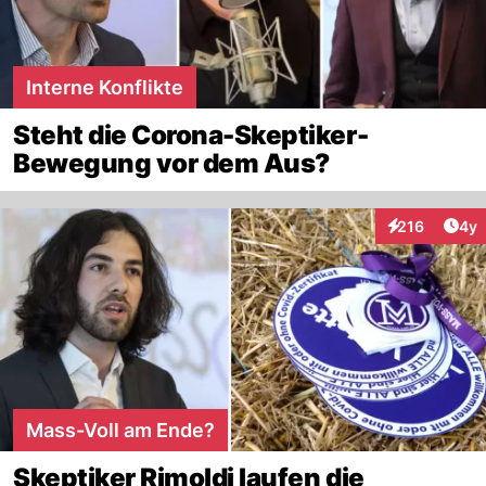
Interne Konflikte
Steht die Corona-Skeptiker-
Bewegung vor dem Aus?
Arti
216
4y
Interaktionen
Mass-Voll am Ende?
Skeptiker Rimoldi laufen die