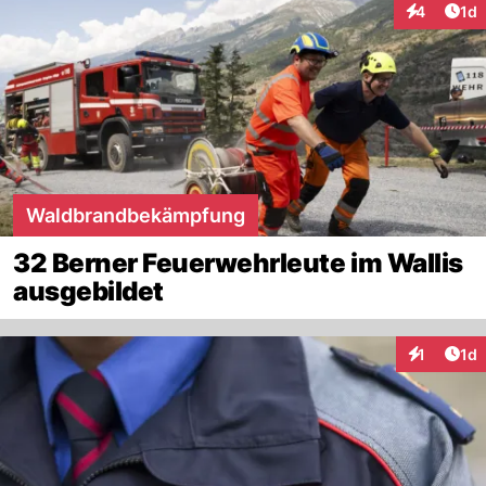
Art
4
1d
Interaktion
Waldbrandbekämpfung
32 Berner Feuerwehrleute im Wallis
ausgebildet
Art
1
1d
Interaktion