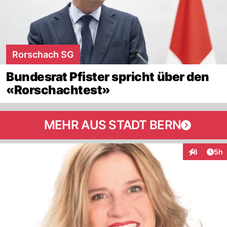
Rorschach SG
Bundesrat Pfister spricht über den
«Rorschachtest»
MEHR AUS STADT BERN
Arti
8
5h
Interaktion