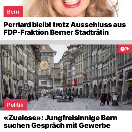
Bern
Perriard bleibt trotz Ausschluss aus
FDP-Fraktion Berner Stadträtin
Arti
7h
Politik
«Zuelose»: Jungfreisinnige Bern
suchen Gespräch mit Gewerbe