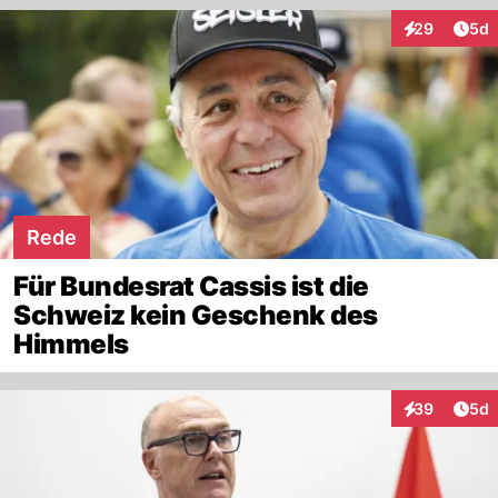
Arti
29
5d
Interaktionen
Rede
Für Bundesrat Cassis ist die
Schweiz kein Geschenk des
Himmels
Arti
39
5d
Interaktionen