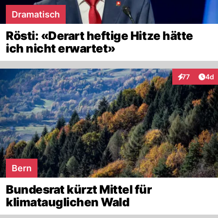
Dramatisch
Rösti: «Derart heftige Hitze hätte
ich nicht erwartet»
Arti
77
4d
Interaktione
Bern
Bundesrat kürzt Mittel für
klimatauglichen Wald