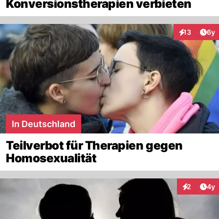
Konversionstherapien verbieten
Arti
13
6y
Interaktione
In Deutschland
Teilverbot für Therapien gegen
Homosexualität
Arti
2
4y
Interaktion