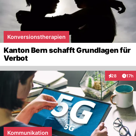
Konversionstherapien
Kanton Bern schafft Grundlagen für
Verbot
Artik
28
17h
Interaktionen
Kommunikation