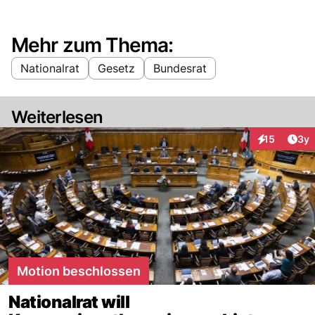
Mehr zum Thema:
Nationalrat
Gesetz
Bundesrat
Weiterlesen
Arti
15
3y
Interaktione
Motion beschlossen
Nationalrat will