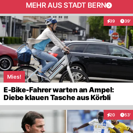
MEHR AUS STADT BERN
Arti
39
39'
Interaktionen
Mies!
E-Bike-Fahrer warten an Ampel:
Diebe klauen Tasche aus Körbli
Arti
20
53'
Interaktionen