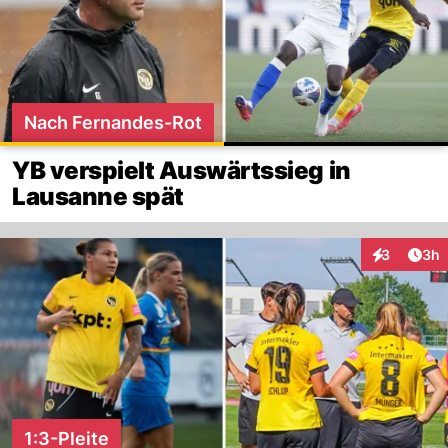
Nach Fernandes-Rot
YB verspielt Auswärtssieg in
Lausanne spät
Arti
3
3h
Interaktion
1:3-Pleite