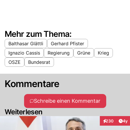
Mehr zum Thema:
Balthasar Glättli
Gerhard Pfister
Ignazio Cassis
Regierung
Grüne
Krieg
OSZE
Bundesrat
Kommentare
Schreibe einen Kommentar
Weiterlesen
Arti
230
4y
Interaktionen