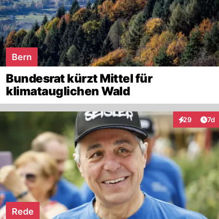
Bern
Bundesrat kürzt Mittel für
klimatauglichen Wald
Art
29
7d
Interaktione
Rede