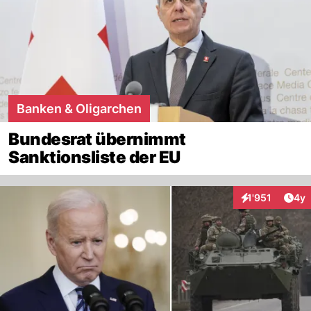
Banken & Oligarchen
Bundesrat übernimmt
Sanktionsliste der EU
Arti
1'951
4y
Interaktionen