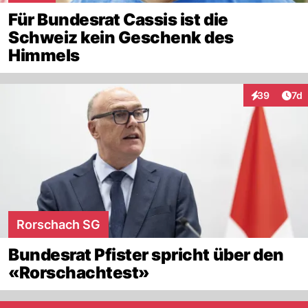
Für Bundesrat Cassis ist die
Schweiz kein Geschenk des
Himmels
Art
39
7d
Interaktione
Rorschach SG
Bundesrat Pfister spricht über den
«Rorschachtest»