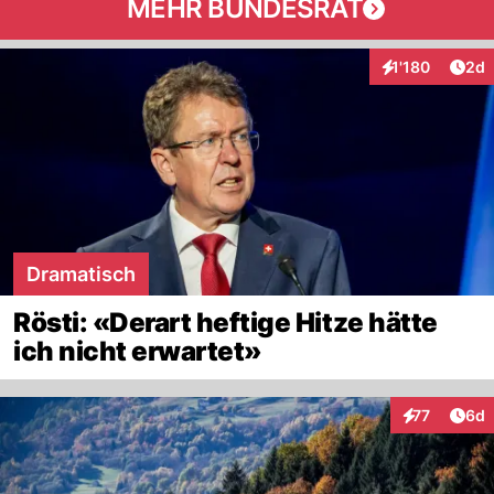
MEHR BUNDESRAT
Arti
1'180
2d
Interaktionen
Dramatisch
Rösti: «Derart heftige Hitze hätte
ich nicht erwartet»
Arti
77
6d
Interaktione