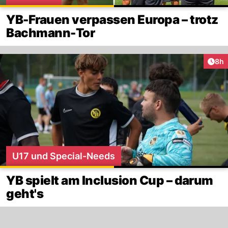
YB-Frauen verpassen Europa – trotz
Bachmann-Tor
Arti
8h
U17 und Special-Needs
YB spielt am Inclusion Cup – darum
geht's