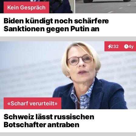
Kein Gespräch
Biden kündigt noch schärfere
Sanktionen gegen Putin an
Arti
232
4y
Interaktionen
«Scharf verurteilt»
Schweiz lässt russischen
Botschafter antraben