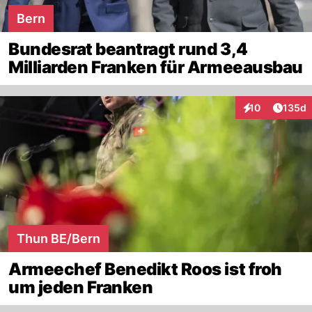
Bern
Bundesrat beantragt rund 3,4
Milliarden Franken für Armeeausbau
Artike
10
135d
Interaktionen
Thun BE/Bern
Armeechef Benedikt Roos ist froh
um jeden Franken