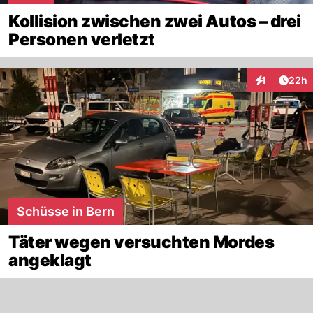
Kollision zwischen zwei Autos – drei
Personen verletzt
Artik
1
22h
Interaktione
Schüsse in Bern
Täter wegen versuchten Mordes
angeklagt