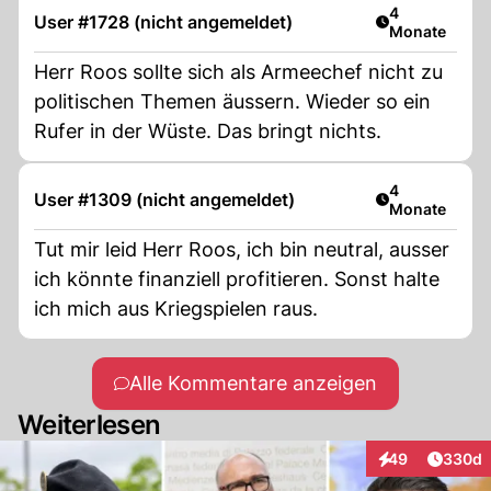
Artikel veröff
4
User #1728 (nicht angemeldet)
Monate
Herr Roos sollte sich als Armeechef nicht zu
politischen Themen äussern. Wieder so ein
Rufer in der Wüste. Das bringt nichts.
Artikel veröff
4
User #1309 (nicht angemeldet)
Monate
Tut mir leid Herr Roos, ich bin neutral, ausser
ich könnte finanziell profitieren. Sonst halte
ich mich aus Kriegspielen raus.
Alle Kommentare anzeigen
Weiterlesen
Artikel
49
330d
Interaktionen