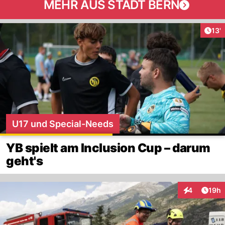
MEHR AUS STADT BERN
Arti
13'
U17 und Special-Needs
YB spielt am Inclusion Cup – darum
geht's
Artik
4
19h
Interaktione