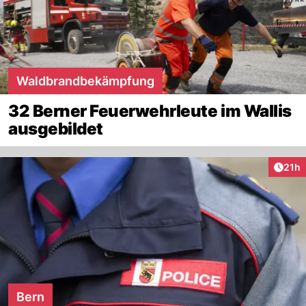
Waldbrandbekämpfung
32 Berner Feuerwehrleute im Wallis
ausgebildet
Artik
21h
Bern