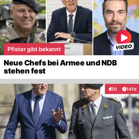
Pfister gibt bekannt
Neue Chefs bei Armee und NDB
stehen fest
Artike
20
141d
Interaktionen