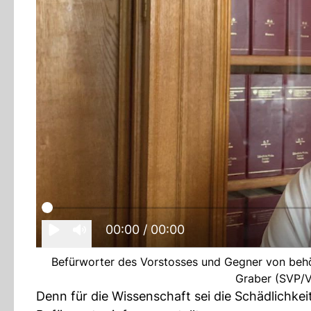
00:00
/ 00:00
Befürworter des Vorstosses und Gegner von behö
Graber (SVP/VS
Denn für die Wissenschaft sei die Schädlichkeit