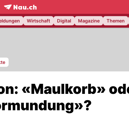
frontpage.
NAU.ch
meldungen
Wirtschaft
Digital
Magazine
Themen
te
on: «Maulkorb» od
vormundung»?