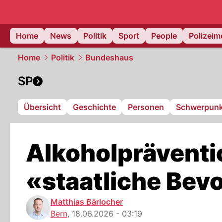
Home
News
Politik
Sport
People
Polizei
Home
Politik
Bundeshaus
SP
Übersicht
Geschichte
Personen
Schwerpunk
Alkoholpräventi
«staatliche Be
Matthias Bärlocher
Bern
,
18.06.2026 - 03:19