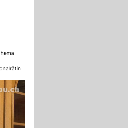
Thema
onalrätin