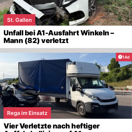
St. Gallen
Unfall bei A1-Ausfahrt Winkeln –
Mann (82) verletzt
Artik
14d
Rega im Einsatz
Vier Verletzte nach heftiger