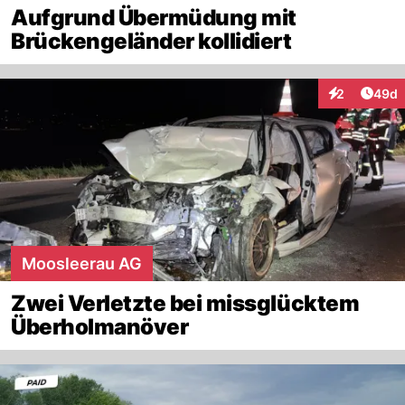
Aufgrund Übermüdung mit
Brückengeländer kollidiert
Artik
2
49d
Interaktionen
Moosleerau AG
Zwei Verletzte bei missglücktem
Überholmanöver