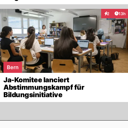
Artik
2
13h
Interaktione
Bern
Ja-Komitee lanciert
Abstimmungskampf für
Bildungsinitiative
Footer