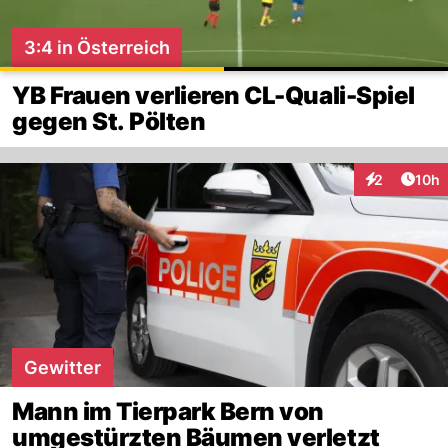
3:4 in Österreich
YB Frauen verlieren CL-Quali-Spiel
gegen St. Pölten
Artik
2
10h
Interaktione
Gewitter
Mann im Tierpark Bern von
umgestürzten Bäumen verletzt