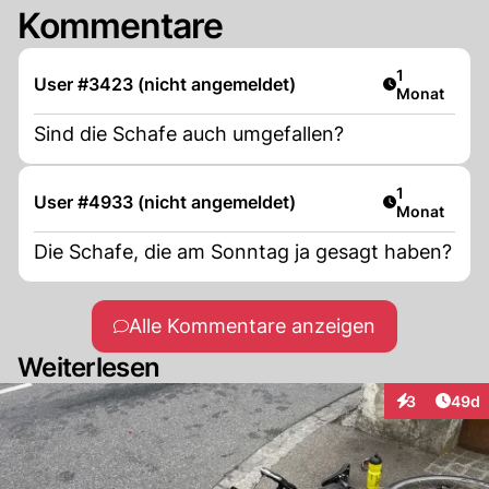
Kommentare
Artikel veröf
1
User #3423 (nicht angemeldet)
Monat
Sind die Schafe auch umgefallen?
Artikel veröf
1
User #4933 (nicht angemeldet)
Monat
Die Schafe, die am Sonntag ja gesagt haben?
Alle Kommentare anzeigen
Weiterlesen
Artik
3
49d
Interaktionen