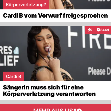
Körperverletzung?
Cardi B vom Vorwurf freigesprochen
Artikel
5
344d
Interaktionen
Cardi B
Sängerin muss sich für eine
Körperverletzung verantworten
MEHR AUS USA