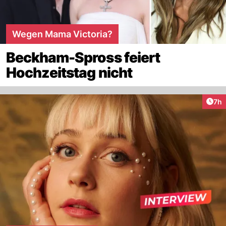
Wegen Mama Victoria?
Beckham-Spross feiert
Hochzeitstag nicht
Arti
7h