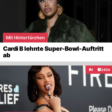
Mit Hintertürchen
Cardi B lehnte Super-Bowl-Auftritt
ab
Artikel
4
340d
Interaktionen