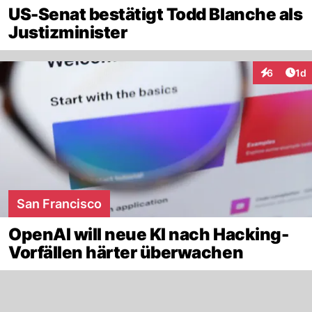
US-Senat bestätigt Todd Blanche als
Justizminister
Art
6
1d
Interaktion
San Francisco
OpenAI will neue KI nach Hacking-
Vorfällen härter überwachen