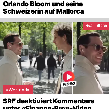
Orlando Bloom und seine
Schweizerin auf Mallorca
Artik
42
23h
Interaktionen
«Wertend»
SRF deaktiviert Kommentare
unter «Finance-Bro»-Video