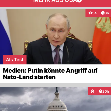
Arti
134
8h
Interaktionen
Als Test
Medien: Putin könnte Angriff auf
Nato-Land starten
Artik
1
20h
Interaktione