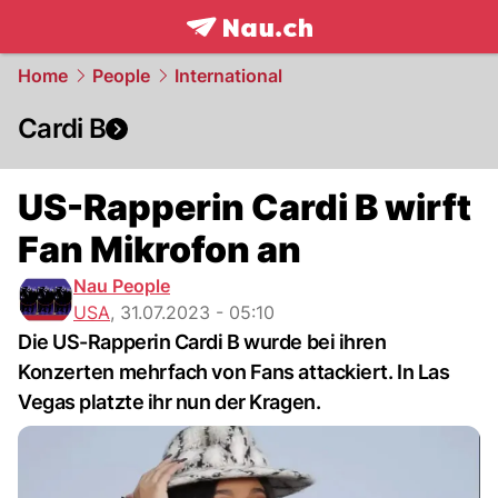
frontpage.
NAU.ch
Home
People
International
Cardi B
US-Rapperin Cardi B wirft
Fan Mikrofon an
Nau People
USA
,
31.07.2023 - 05:10
Die US-Rapperin Cardi B wurde bei ihren
Konzerten mehrfach von Fans attackiert. In Las
Vegas platzte ihr nun der Kragen.