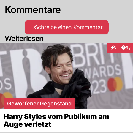
Kommentare
Schreibe einen Kommentar
Weiterlesen
Arti
3
3y
Interaktion
Geworfener Gegenstand
Harry Styles vom Publikum am
Auge verletzt