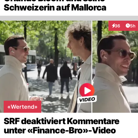
Schweizerin auf Mallorca
Arti
36
5h
Interaktionen
«Wertend»
SRF deaktiviert Kommentare
unter «Finance-Bro»-Video