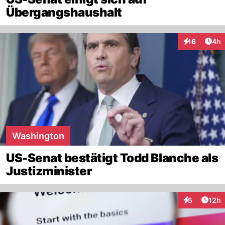
Übergangshaushalt
Arti
16
4h
Interaktione
Washington
US-Senat bestätigt Todd Blanche als
Justizminister
Artik
5
12h
Interaktione