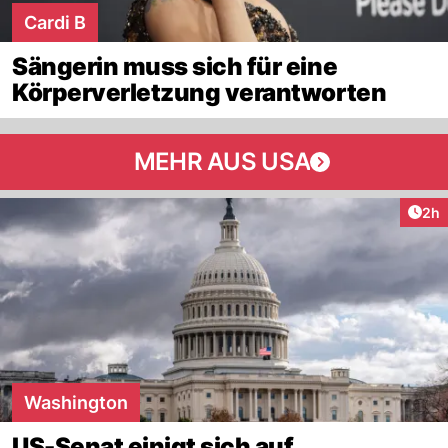
Cardi B
Sängerin muss sich für eine
Körperverletzung verantworten
MEHR AUS USA
Arti
2h
Washington
US-Senat einigt sich auf