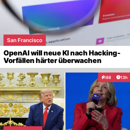
San Francisco
OpenAI will neue KI nach Hacking-
Vorfällen härter überwachen
Artik
188
13h
Interaktionen