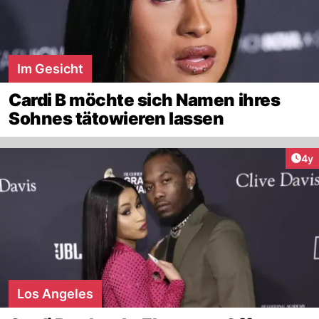
Im Gesicht
Cardi B möchte sich Namen ihres
Sohnes tätowieren lassen
Arti
4y
Los Angeles