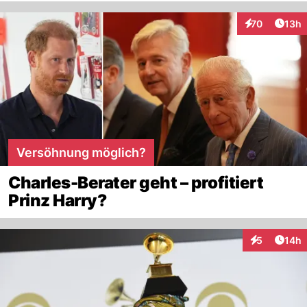
Artik
70
13h
Interaktionen
Versöhnung möglich?
Charles-Berater geht – profitiert
Prinz Harry?
Artik
5
14h
Interaktione