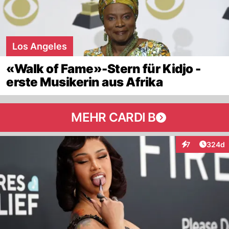
Los Angeles
«Walk of Fame»-Stern für Kidjo -
erste Musikerin aus Afrika
MEHR CARDI B
Artikel
7
324d
Interaktionen