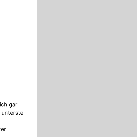
ich gar
t unterste
ter