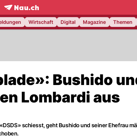
frontpage.
NAU.ch
meldungen
Wirtschaft
Digital
Magazine
Themen
lade»: Bushido un
gen Lombardi aus
 «DSDS» schiesst, geht Bushido und seiner Ehefrau mä
choben.