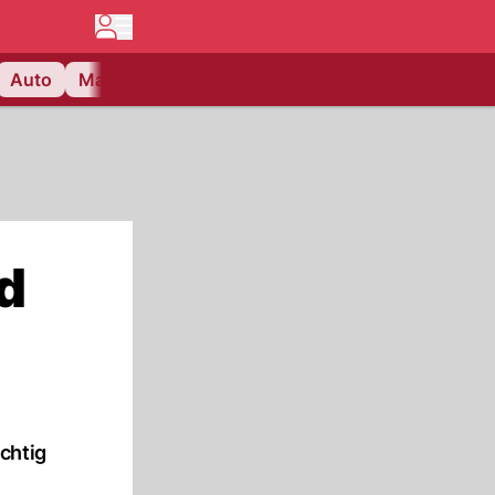
Auto
Matchcenter
Videos
Nau Plus
Lifestyle
d
chtig