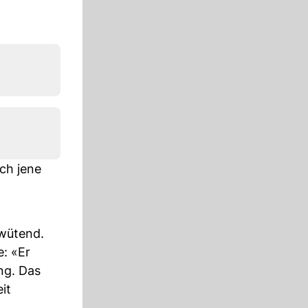
ch jene
 wütend.
e: «Er
ng. Das
it