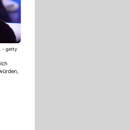
 - getty
ich
 würden,