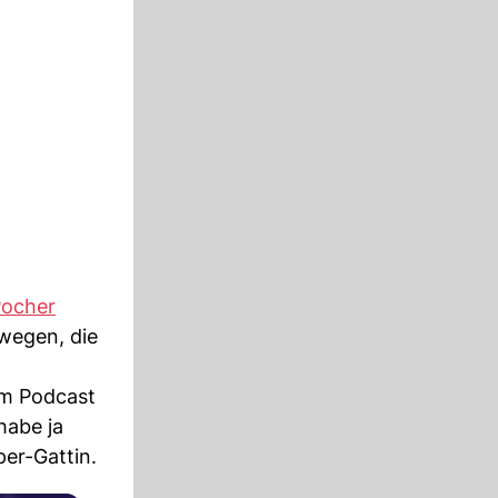
Pocher
wegen, die
em Podcast
habe ja
per-Gattin.