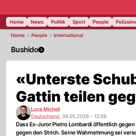
Home
News
Politik
Sport
People
Polizei
Home
People
International
Bushido
«Unterste Schub
Gattin teilen ge
Luca Micheli
Deutschland
,
08.05.2026 - 12:06
Dass Ex-Juror Pietro Lombardi öffentlich gegen
gegen den Strich. Seine Wahrnehmung sei vers