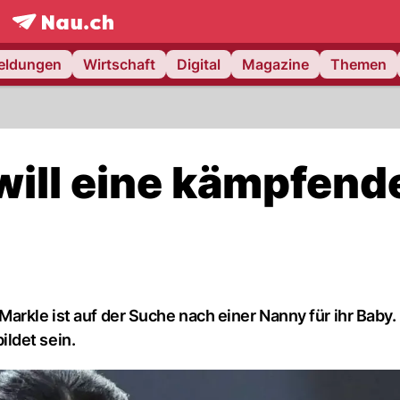
frontpage.
NAU.ch
meldungen
Wirtschaft
Digital
Magazine
Themen
ill eine kämpfend
arkle ist auf der Suche nach einer Nanny für ihr Baby.
ldet sein.