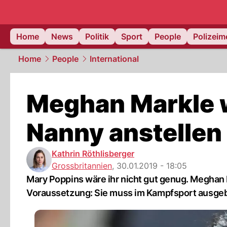
Home
News
Politik
Sport
People
Polizei
Home
People
International
Meghan Markle w
Nanny anstellen
Kathrin Röthlisberger
Grossbritannien
,
30.01.2019 - 18:05
Mary Poppins wäre ihr nicht gut genug. Meghan M
Voraussetzung: Sie muss im Kampfsport ausgebi