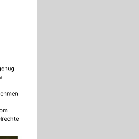
 genug
s
fnehmen
vom
lrechte