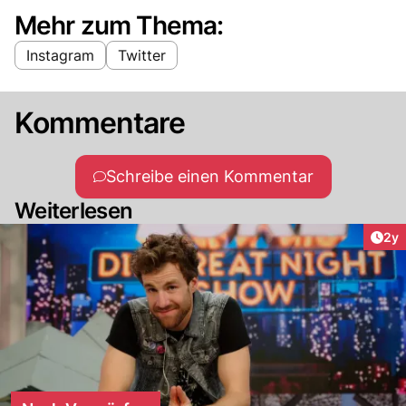
Mehr zum Thema:
Instagram
Twitter
Kommentare
Schreibe einen Kommentar
Weiterlesen
Arti
2y