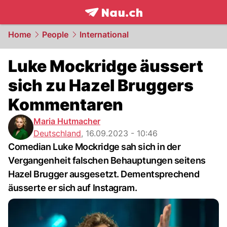
frontpage.
NAU.ch
Home
People
International
Luke Mockridge äussert
sich zu Hazel Bruggers
Kommentaren
Maria Hutmacher
Deutschland
,
16.09.2023 - 10:46
Comedian Luke Mockridge sah sich in der
Vergangenheit falschen Behauptungen seitens
Hazel Brugger ausgesetzt. Dementsprechend
äusserte er sich auf Instagram.