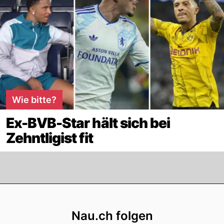
Wie bitte?
Ex-BVB-Star hält sich bei
Zehntligist fit
Footer
Nau.ch folgen