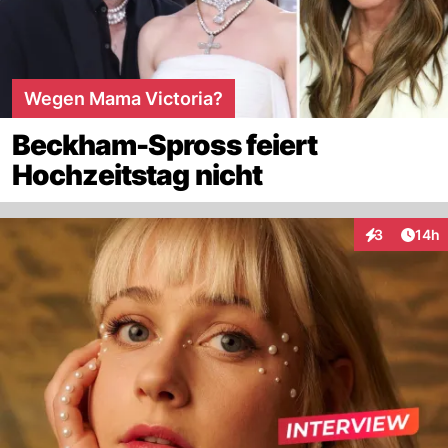
Wegen Mama Victoria?
Beckham-Spross feiert
Hochzeitstag nicht
Artik
3
14h
Interaktione