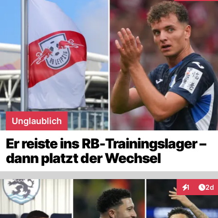
Unglaublich
Er reiste ins RB-Trainingslager –
dann platzt der Wechsel
Arti
1
2d
Interaktion