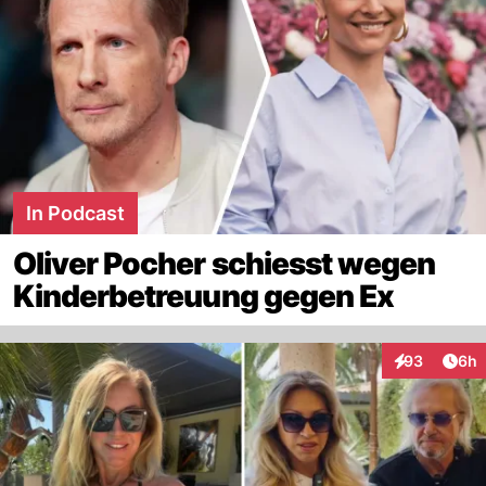
In Podcast
Oliver Pocher schiesst wegen
Kinderbetreuung gegen Ex
Arti
93
6h
Interaktionen