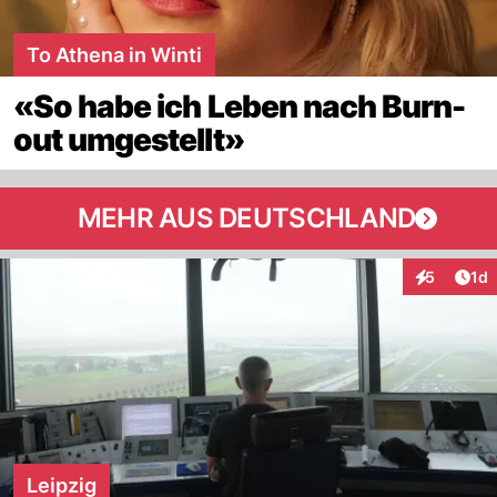
To Athena in Winti
«So habe ich Leben nach Burn-
out umgestellt»
MEHR AUS DEUTSCHLAND
Art
5
1d
Interaktion
Leipzig