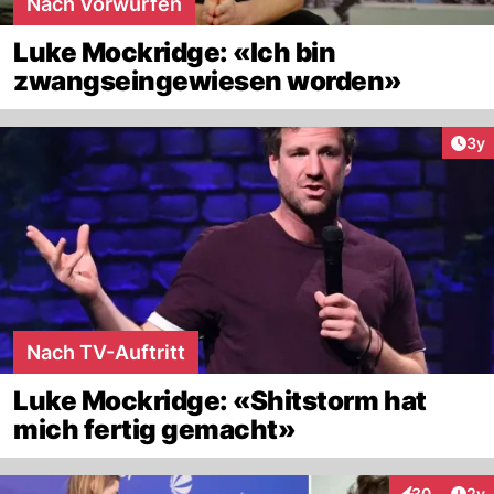
Nach Vorwürfen
Luke Mockridge: «Ich bin
zwangseingewiesen worden»
Arti
3y
Nach TV-Auftritt
Luke Mockridge: «Shitstorm hat
mich fertig gemacht»
Arti
30
2y