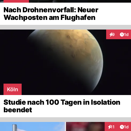
Nach Drohnenvorfall: Neuer
Wachposten am Flughafen
Art
9
1d
Interaktion
Köln
Studie nach 100 Tagen in Isolation
beendet
Art
11
1d
Interaktione