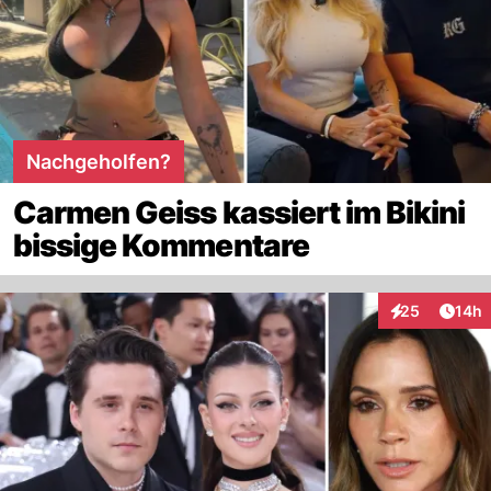
Nachgeholfen?
Carmen Geiss kassiert im Bikini
bissige Kommentare
Artik
25
14h
Interaktionen