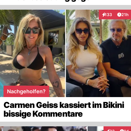
Artik
133
21h
Interaktionen
Nachgeholfen?
Carmen Geiss kassiert im Bikini
bissige Kommentare
Art