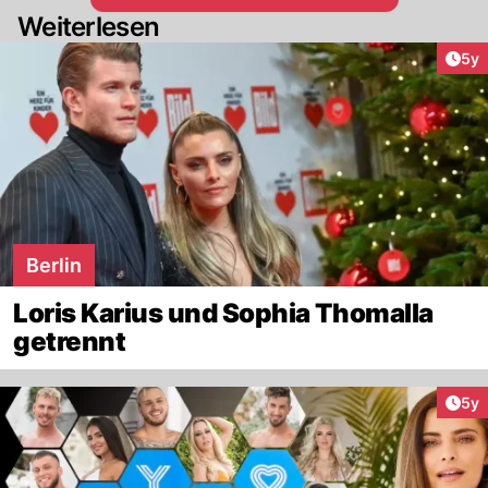
Weiterlesen
Arti
5y
Berlin
Loris Karius und Sophia Thomalla
getrennt
Arti
5y