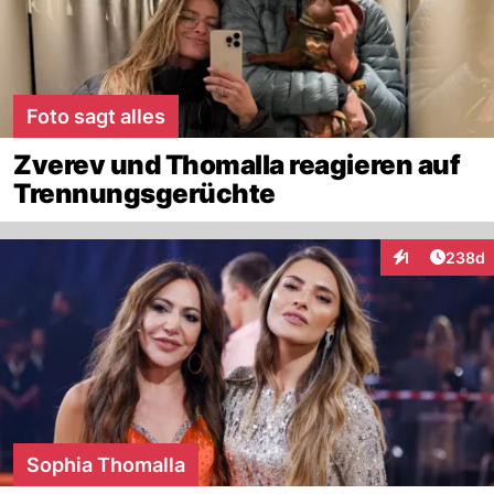
Foto sagt alles
Zverev und Thomalla reagieren auf
Trennungsgerüchte
Artikel
1
238d
Interaktionen
Sophia Thomalla