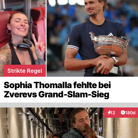
Strikte Regel
Sophia Thomalla fehlte bei
Zverevs Grand-Slam-Sieg
Artike
12
180d
Interaktionen