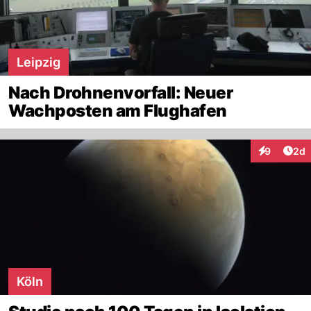
Leipzig
Nach Drohnenvorfall: Neuer
Wachposten am Flughafen
Arti
9
2d
Interaktion
Köln