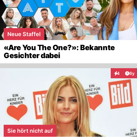
Neue Staffel
«Are You The One?»: Bekannte
Gesichter dabei
Arti
4
6y
Interaktion
Sie hört nicht auf