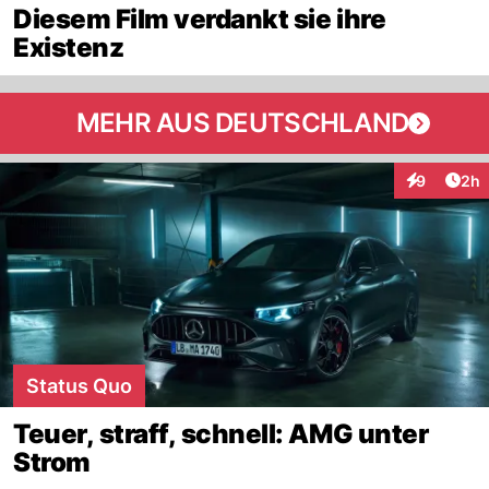
Diesem Film verdankt sie ihre
Existenz
MEHR AUS DEUTSCHLAND
Arti
9
2h
Interaktion
Status Quo
Teuer, straff, schnell: AMG unter
Strom