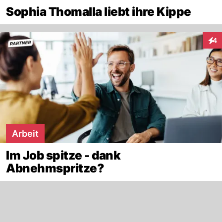
Sophia Thomalla liebt ihre Kippe
4
Inte
Arbeit
Im Job spitze - dank
Abnehmspritze?