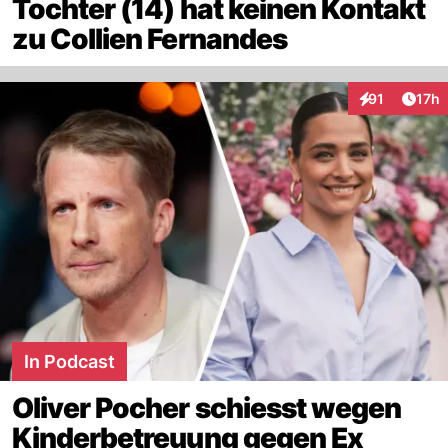
Tochter (14) hat keinen Kontakt
zu Collien Fernandes
Artik
91
17h
Interaktionen
In Podcast
Oliver Pocher schiesst wegen
Kinderbetreuung gegen Ex