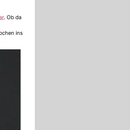
ar
. Ob da
bchen ins