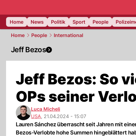
Home
News
Politik
Sport
People
Polizei
Home
People
International
Jeff Bezos
Jeff Bezos: So v
OPs seiner Verl
Luca Micheli
USA
,
21.04.2024 - 15:07
Lauren Sánchez überrascht seit Jahren mit einer
Bezos-Verlobte hohe Summen hingeblättert ha