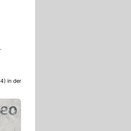
.
4) in der