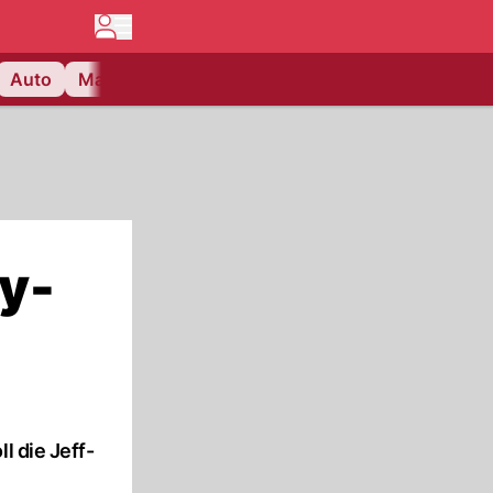
Auto
Matchcenter
Videos
Nau Plus
Lifestyle
ty-
l die Jeff-