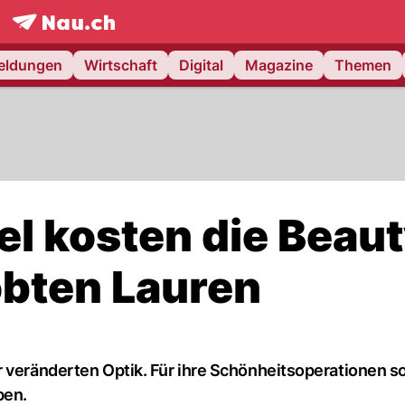
frontpage.
NAU.ch
meldungen
Wirtschaft
Digital
Magazine
Themen
iel kosten die Beau
obten Lauren
 veränderten Optik. Für ihre Schönheitsoperationen sol
ben.