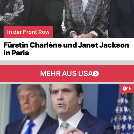
In der Front Row
Fürstin Charlène und Janet Jackson
in Paris
MEHR AUS USA
Art
1h