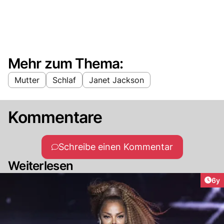
Mehr zum Thema:
Mutter
Schlaf
Janet Jackson
Kommentare
Schreibe einen Kommentar
Weiterlesen
Arti
6y