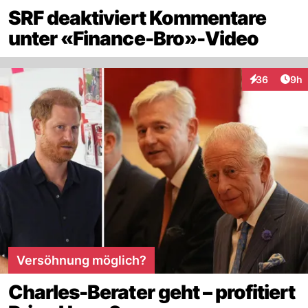
SRF deaktiviert Kommentare
unter «Finance-Bro»-Video
Arti
36
9h
Interaktionen
Versöhnung möglich?
Charles-Berater geht – profitiert