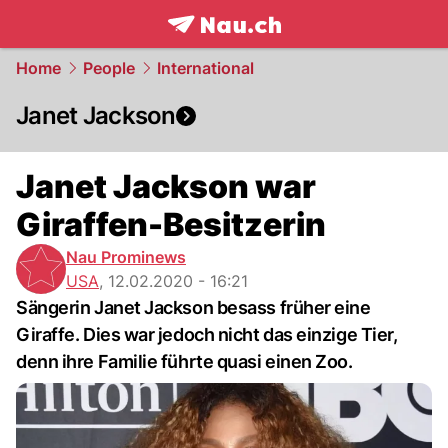
frontpage.
NAU.ch
Home
People
International
Janet Jackson
Janet Jackson war
Giraffen-Besitzerin
Nau Prominews
USA
,
12.02.2020 - 16:21
Sängerin Janet Jackson besass früher eine
Giraffe. Dies war jedoch nicht das einzige Tier,
denn ihre Familie führte quasi einen Zoo.