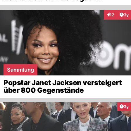
Arti
12
3y
Interaktione
Sammlung
Popstar Janet Jackson versteigert
über 800 Gegenstände
Arti
3y