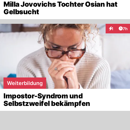
Milla Jovovichs Tochter Osian hat
Gelbsucht
Arti
1
7h
Interaktion
Weiterbildung
Impostor-Syndrom und
Selbstzweifel bekämpfen