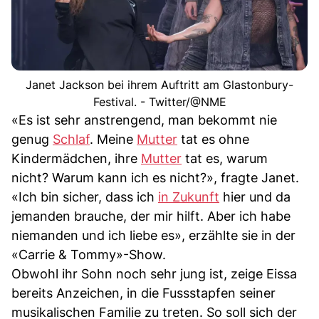
Janet Jackson bei ihrem Auftritt am Glastonbury-
Festival. - Twitter/@NME
«Es ist sehr anstrengend, man bekommt nie
genug
Schlaf
. Meine
Mutter
tat es ohne
Kindermädchen, ihre
Mutter
tat es, warum
nicht? Warum kann ich es nicht?», fragte Janet.
«Ich bin sicher, dass ich
in Zukunft
hier und da
jemanden brauche, der mir hilft. Aber ich habe
niemanden und ich liebe es», erzählte sie in der
«Carrie & Tommy»-Show.
Obwohl ihr Sohn noch sehr jung ist, zeige Eissa
bereits Anzeichen, in die Fussstapfen seiner
musikalischen Familie zu treten. So soll sich der