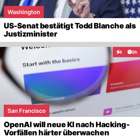
Washington
US-Senat bestätigt Todd Blanche als
Justizminister
Arti
4
9h
Interaktion
San Francisco
OpenAI will neue KI nach Hacking-
Vorfällen härter überwachen