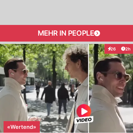
MEHR IN PEOPLE
Arti
26
2h
Interaktionen
«Wertend»