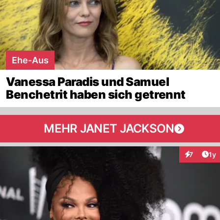
Ehe-Aus
Vanessa Paradis und Samuel
Benchetrit haben sich getrennt
MEHR JANET JACKSON
Art
7
1y
Interaktion