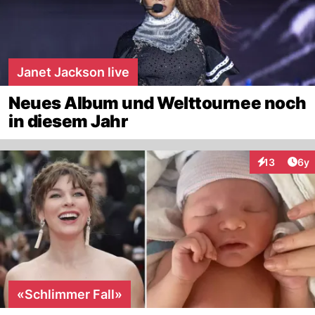
Janet Jackson live
Neues Album und Welttournee noch
in diesem Jahr
Arti
13
6y
Interaktione
«Schlimmer Fall»