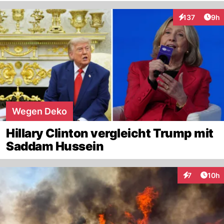
Arti
137
9h
Interaktionen
Wegen Deko
Hillary Clinton vergleicht Trump mit
Saddam Hussein
Artik
7
10h
Interaktione