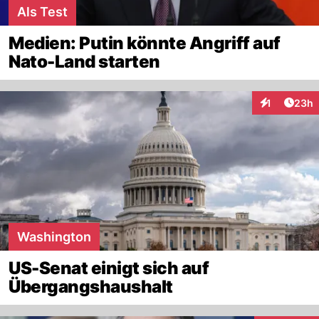
Als Test
Medien: Putin könnte Angriff auf
Nato-Land starten
Artik
1
23h
Interaktione
Washington
US-Senat einigt sich auf
Übergangshaushalt