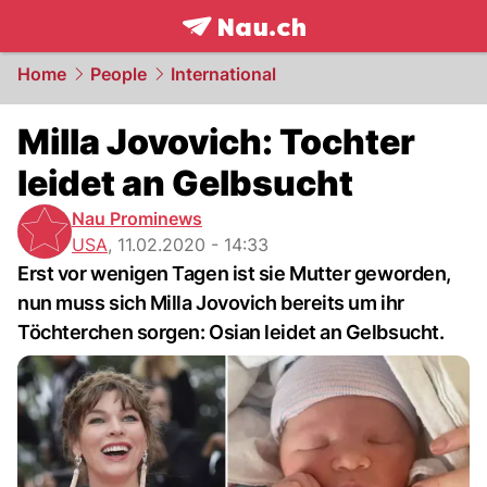
frontpage.
NAU.ch
Home
People
International
Milla Jovovich: Tochter
leidet an Gelbsucht
Nau Prominews
USA
,
11.02.2020 - 14:33
Erst vor wenigen Tagen ist sie Mutter geworden,
nun muss sich Milla Jovovich bereits um ihr
Töchterchen sorgen: Osian leidet an Gelbsucht.