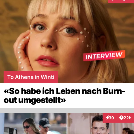
Interaktion
To Athena in Winti
«So habe ich Leben nach Burn-
out umgestellt»
Artik
39
22h
Interaktionen