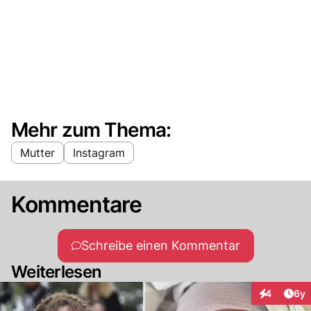
Mehr zum Thema:
Mutter
Instagram
Kommentare
Schreibe einen Kommentar
Weiterlesen
Arti
4
6y
Interaktion