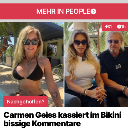
MEHR IN PEOPLE
Art
31
1h
Interaktione
Nachgeholfen?
Carmen Geiss kassiert im Bikini
bissige Kommentare