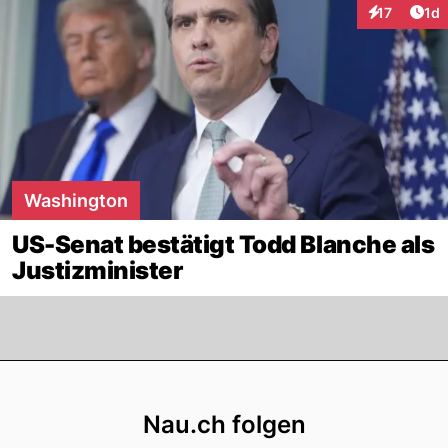
Art
17
1d
Interaktione
Washington
US-Senat bestätigt Todd Blanche als
Justizminister
Footer
Nau.ch folgen