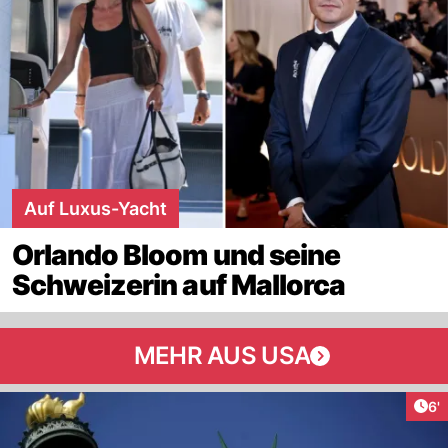
Auf Luxus-Yacht
Orlando Bloom und seine
Schweizerin auf Mallorca
MEHR AUS USA
Art
6'