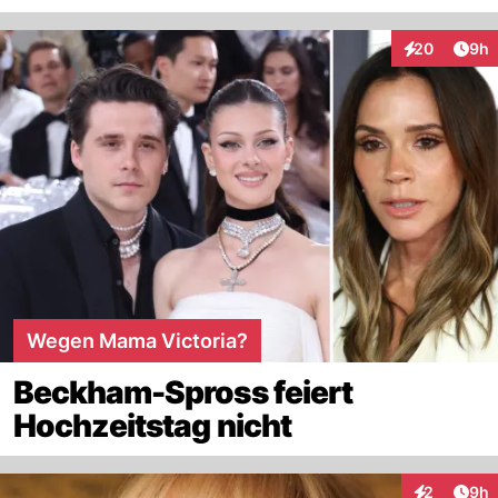
Arti
20
9h
Interaktionen
Wegen Mama Victoria?
Beckham-Spross feiert
Hochzeitstag nicht
Arti
2
9h