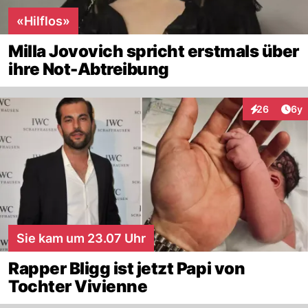
«Hilflos»
Milla Jovovich spricht erstmals über
ihre Not-Abtreibung
Arti
26
6y
Interaktionen
Sie kam um 23.07 Uhr
Rapper Bligg ist jetzt Papi von
Tochter Vivienne