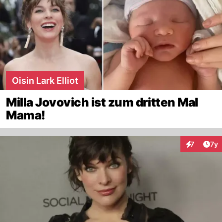
Oisin Lark Elliot
Milla Jovovich ist zum dritten Mal
Mama!
Art
7
7y
Interaktion