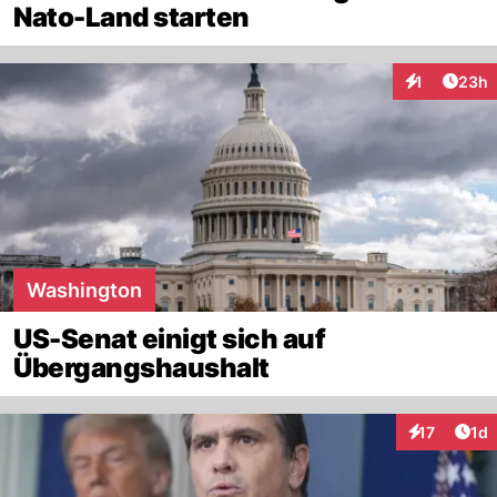
Nato-Land starten
Artik
1
23h
Interaktione
Washington
US-Senat einigt sich auf
Übergangshaushalt
Art
17
1d
Interaktione