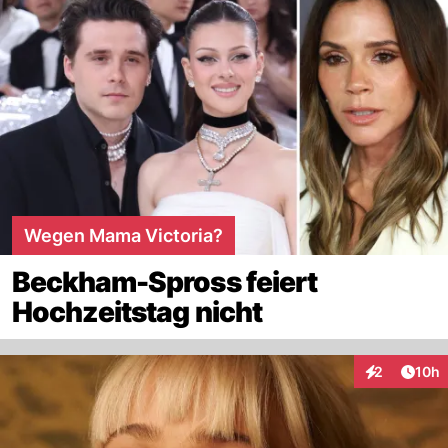
Wegen Mama Victoria?
Beckham-Spross feiert
Hochzeitstag nicht
Artik
2
10h
Interaktione