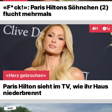
«F*ck!»: Paris Hiltons Söhnchen (2)
flucht mehrmals
Art
91
1y
Interaktione
«Herz gebrochen»
Paris Hilton sieht im TV, wie ihr Haus
niederbrennt