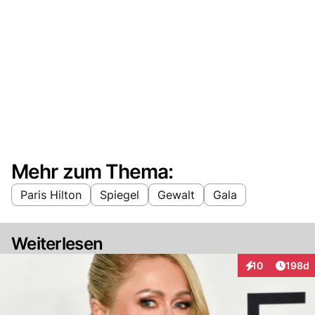
Mehr zum Thema:
Paris Hilton
Spiegel
Gewalt
Gala
Weiterlesen
Artike
10
198d
Interaktionen