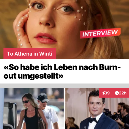
To Athena in Winti
«So habe ich Leben nach Burn-
out umgestellt»
Artik
39
22h
Interaktionen