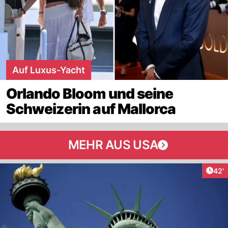
Auf Luxus-Yacht
Orlando Bloom und seine
Schweizerin auf Mallorca
MEHR AUS USA
Arti
42'