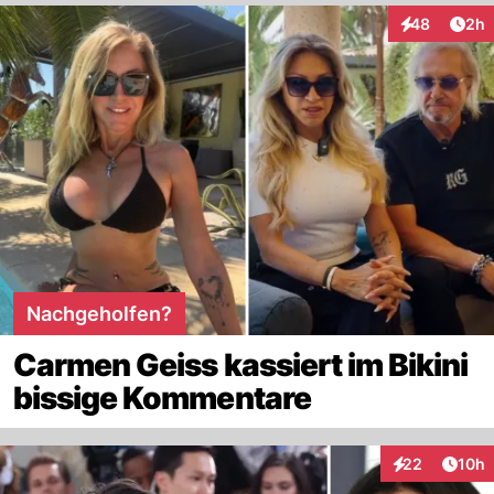
Arti
48
2h
Interaktionen
Nachgeholfen?
Carmen Geiss kassiert im Bikini
bissige Kommentare
Artik
22
10h
Interaktionen