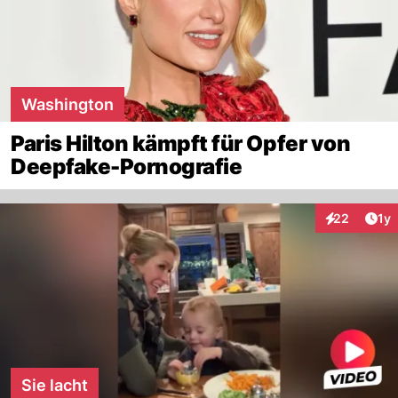
Washington
Paris Hilton kämpft für Opfer von
Deepfake-Pornografie
Art
22
1y
Interaktione
Sie lacht