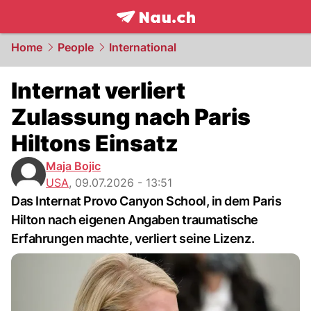
frontpage.
NAU.ch
Home
People
International
Internat verliert
Zulassung nach Paris
Hiltons Einsatz
Maja Bojic
USA
,
09.07.2026 - 13:51
Das Internat Provo Canyon School, in dem Paris
Hilton nach eigenen Angaben traumatische
Erfahrungen machte, verliert seine Lizenz.