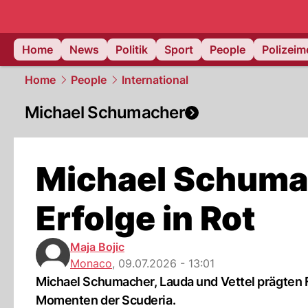
Home
News
Politik
Sport
People
Polizei
Home
People
International
Michael Schumacher
Michael Schumac
Erfolge in Rot
Maja Bojic
Monaco
,
09.07.2026 - 13:01
Michael Schumacher, Lauda und Vettel prägten F
Momenten der Scuderia.