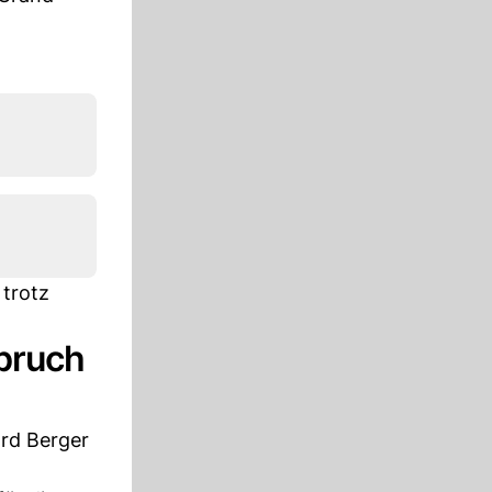
 trotz
bruch
ard Berger