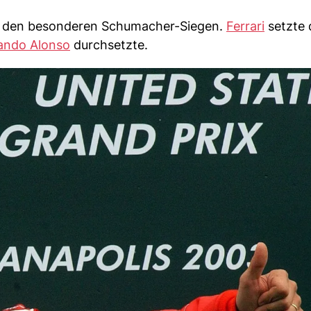
zu den besonderen Schumacher-Siegen.
Ferrari
setzte 
ando Alonso
durchsetzte.