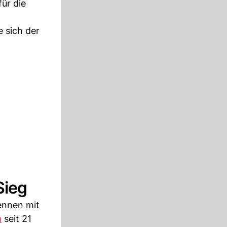
ür die
 sich der
Sieg
ennen mit
a
seit 21