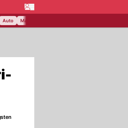
Auto
Matchcenter
Videos
Nau Plus
Lifestyle
i-
gsten