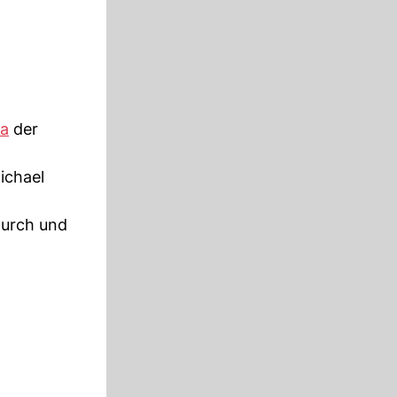
ia
der
ichael
durch und