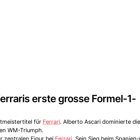
Ferraris erste grosse Formel-1-
tmeistertitel für
Ferrari
. Alberto Ascari dominierte di
sen WM-Triumph.
r zentralen Figur bei
Ferrari
. Sein Sieg beim Spanien