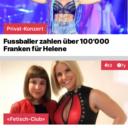
Privat-Konzert
Fussballer zahlen über 100'000
Franken für Helene
Art
33
7y
Interaktione
«Fetisch-Club»