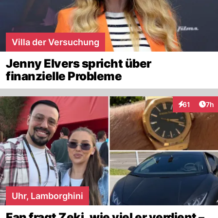
Villa der Versuchung
Jenny Elvers spricht über
finanzielle Probleme
Arti
61
7h
Interaktione
Uhr, Lamborghini
Fan fragt Zeki, wie viel er verdient –