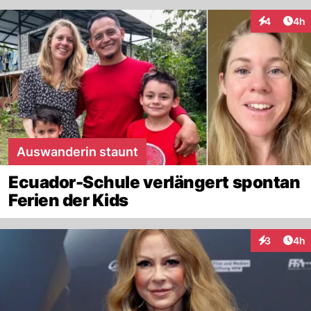
Arti
4
4h
Interaktion
Auswanderin staunt
Ecuador-Schule verlängert spontan
Ferien der Kids
Arti
3
4h
Interaktion