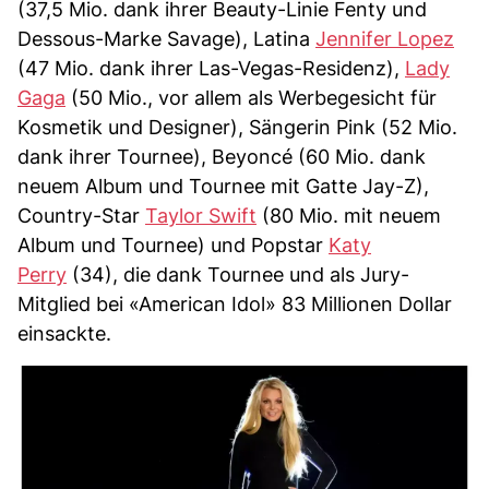
(37,5 Mio. dank ihrer Beauty-Linie Fenty und
Dessous-Marke Savage), Latina
Jennifer Lopez
(47 Mio. dank ihrer Las-Vegas-Residenz),
Lady
Gaga
(50 Mio., vor allem als Werbegesicht für
Kosmetik und Designer), Sängerin Pink (52 Mio.
dank ihrer Tournee), Beyoncé (60 Mio. dank
neuem Album und Tournee mit Gatte Jay-Z),
Country-Star
Taylor Swift
(80 Mio. mit neuem
Album und Tournee) und Popstar
Katy
Perry
(34), die dank Tournee und als Jury-
Mitglied bei «American Idol» 83 Millionen Dollar
einsackte.