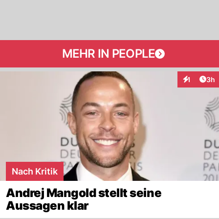
MEHR IN PEOPLE
Arti
1
3h
Interaktion
Nach Kritik
Andrej Mangold stellt seine
Aussagen klar