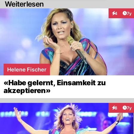
Weiterlesen
Art
4
7y
Interaktion
Helene Fischer
«Habe gelernt, Einsamkeit zu
akzeptieren»
Art
8
7y
Interaktion