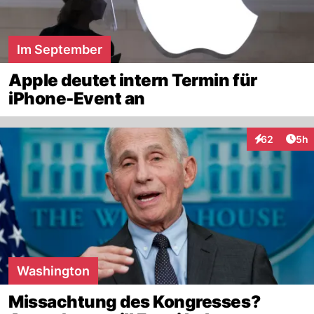
Im September
Apple deutet intern Termin für
iPhone-Event an
Arti
62
5h
Interaktionen
Washington
Missachtung des Kongresses?