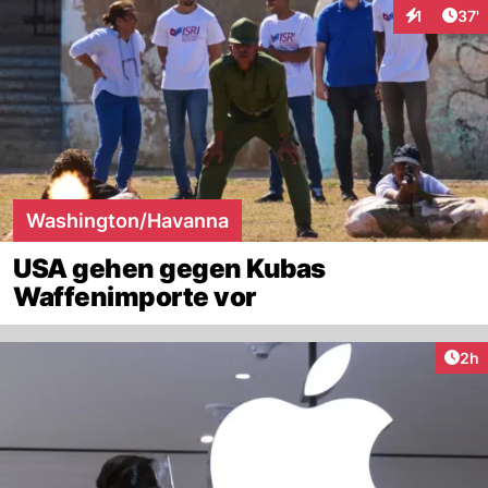
Arti
1
37'
Interaktion
Washington/Havanna
USA gehen gegen Kubas
Waffenimporte vor
Arti
2h