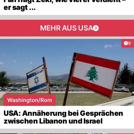
er sagt ...
MEHR AUS USA
Art
5'
Washington/Rom
USA: Annäherung bei Gesprächen
zwischen Libanon und Israel