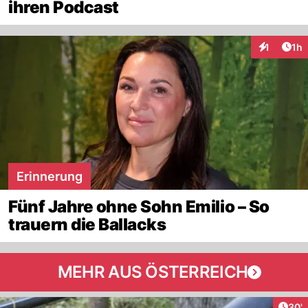
ihren Podcast
Art
1
1h
Interaktion
Erinnerung
Fünf Jahre ohne Sohn Emilio – So
trauern die Ballacks
MEHR AUS ÖSTERREICH
Arti
30'