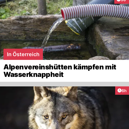
In Österreich
Alpenvereinshütten kämpfen mit
Wasserknappheit
Arti
6h