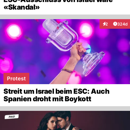
«Skandal»
Artikel
2
324d
Interaktionen
Protest
Streit um Israel beim ESC: Auch
Spanien droht mit Boykott