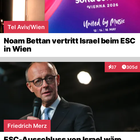
Tel Aviv/Wien
Noam Bettan vertritt Israel beim ESC
in Wien
Artikel
37
305d
Interaktionen
Friedrich Merz
ESC-Ausschluss von Israel wäre