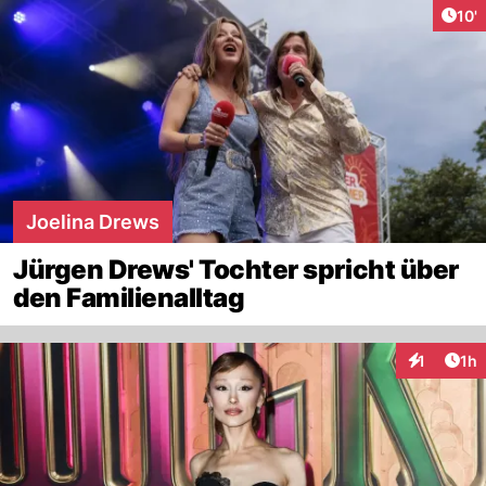
Arti
10'
Joelina Drews
Jürgen Drews' Tochter spricht über
den Familienalltag
Art
1
1h
Interaktion