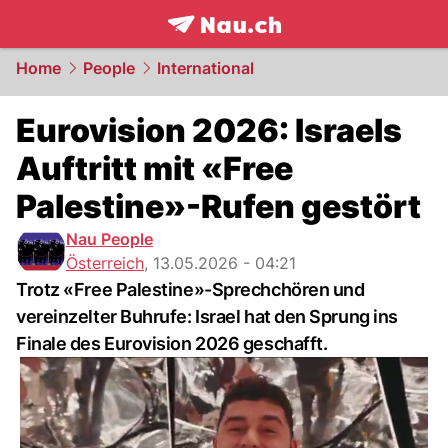
frontpage.
NAU.ch
Home
People
International
Eurovision 2026: Israels
Auftritt mit «Free
Palestine»-Rufen gestört
Nau People
Österreich
,
13.05.2026 - 04:21
Trotz «Free Palestine»-Sprechchören und
vereinzelter Buhrufe: Israel hat den Sprung ins
Finale des Eurovision 2026 geschafft.