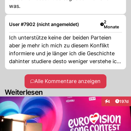
was.
Artikel veröff
2
User #7902 (nicht angemeldet)
Monate
Ich unterstütze keine der beiden Parteien
aber je mehr ich mich zu diesem Konflikt
informiere und je länger ich die Geschichte
dahinter studiere desto weniger verstehe ich
die arabische (palästinensische) Seite.
Alle Kommentare anzeigen
Weiterlesen
Artike
4
197d
Interaktionen