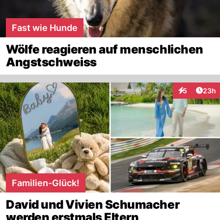
Fast wie Hunde
Wölfe reagieren auf menschlichen
Angstschweiss
Artik
5
23h
Interaktionen
Familien-Glück!
David und Vivien Schumacher
werden erstmals Eltern