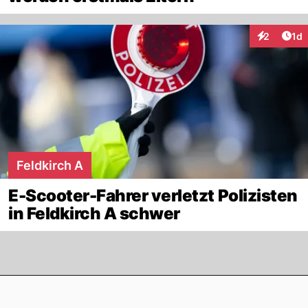
Art
2
1d
Interaktion
Feldkirch A
E-Scooter-Fahrer verletzt Polizisten
in Feldkirch A schwer
Footer