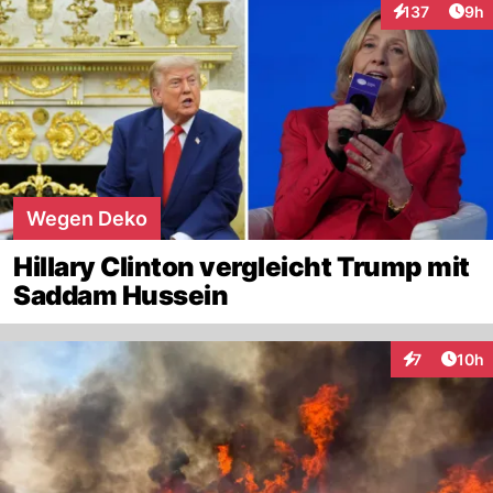
Arti
137
9h
Interaktionen
Wegen Deko
Hillary Clinton vergleicht Trump mit
Saddam Hussein
Artik
7
10h
Interaktione