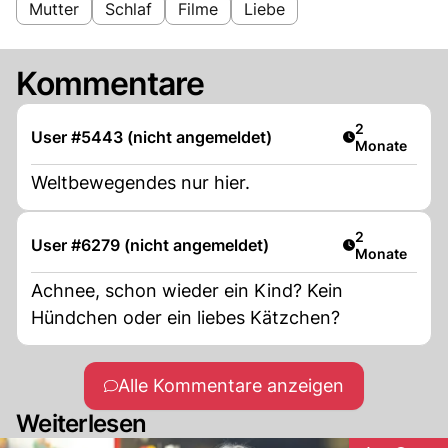
Mutter
Schlaf
Filme
Liebe
Kommentare
Artikel veröff
2
User #5443 (nicht angemeldet)
Monate
Weltbewegendes nur hier.
Artikel veröff
2
User #6279 (nicht angemeldet)
Monate
Achnee, schon wieder ein Kind? Kein
Hündchen oder ein liebes Kätzchen?
Alle Kommentare anzeigen
Weiterlesen