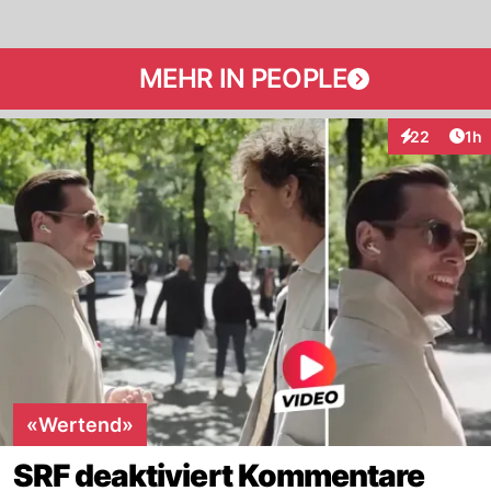
MEHR IN PEOPLE
Art
22
1h
Interaktione
«Wertend»
SRF deaktiviert Kommentare