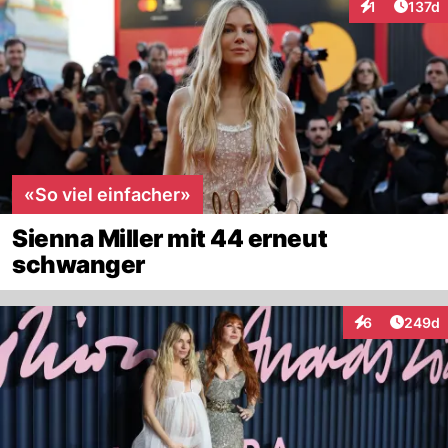
Artike
1
137d
Interaktionen
«So viel einfacher»
Sienna Miller mit 44 erneut
schwanger
Artikel
6
249d
Interaktionen