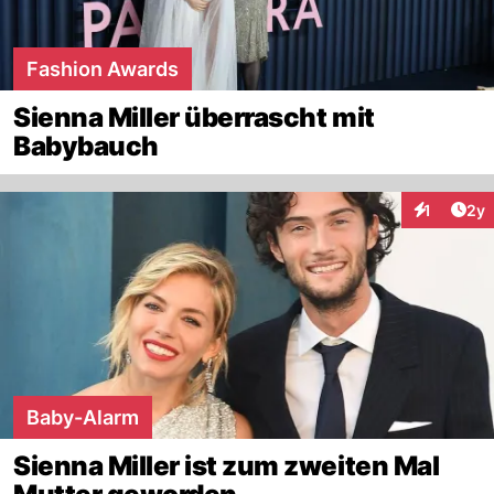
Fashion Awards
Sienna Miller überrascht mit
Babybauch
Arti
1
2y
Interaktion
Baby-Alarm
Sienna Miller ist zum zweiten Mal