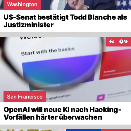
Washington
US-Senat bestätigt Todd Blanche als
Justizminister
Arti
4
8h
Interaktion
San Francisco
OpenAI will neue KI nach Hacking-
Vorfällen härter überwachen