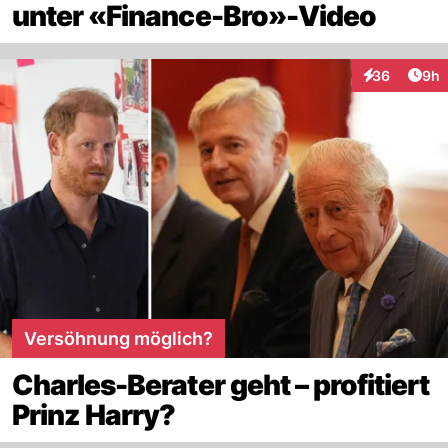
unter «Finance-Bro»-Video
Arti
36
9h
Interaktionen
Versöhnung möglich?
Charles-Berater geht – profitiert
Prinz Harry?