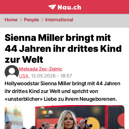
frontpage.
NAU.ch
Home
People
International
Sienna Miller bringt mit
44 Jahren ihr drittes Kind
zur Welt
Melsada Zec-Zejnic
USA
,
12.05.2026 - 18:57
Hollywoodstar Sienna Miller bringt mit 44 Jahren
ihr drittes Kind zur Welt und spricht von
«unsterblicher» Liebe zu ihrem Neugeborenen.