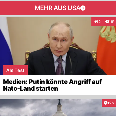
MEHR AUS USA
Arti
12
18'
Interaktionen
Als Test
Medien: Putin könnte Angriff auf
Nato-Land starten
Artik
12h