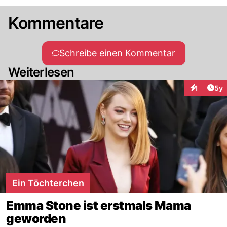
Kommentare
Schreibe einen Kommentar
Weiterlesen
Arti
1
5y
Interaktion
Ein Töchterchen
Emma Stone ist erstmals Mama
geworden