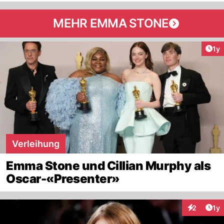
MEHR EMMA STONE
Art
1y
Verleihung
Emma Stone und Cillian Murphy als
Oscar-«Presenter»
Art
2
1y
Interaktion