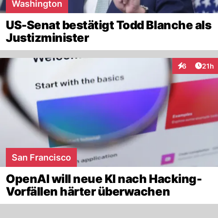
Washington
US-Senat bestätigt Todd Blanche als
Justizminister
Artik
6
21h
Interaktione
San Francisco
OpenAI will neue KI nach Hacking-
Vorfällen härter überwachen