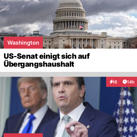
Washington
US-Senat einigt sich auf
Übergangshaushalt
Artik
16
14h
Interaktionen