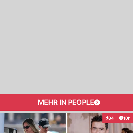
MEHR IN PEOPLE
Artik
34
10h
Interaktionen