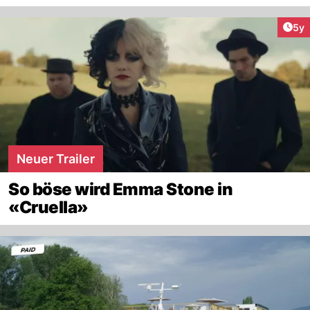
Arti
5y
Neuer Trailer
So böse wird Emma Stone in
«Cruella»