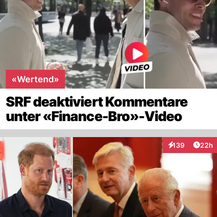
«Wertend»
SRF deaktiviert Kommentare
unter «Finance-Bro»-Video
Artik
139
22h
Interaktionen