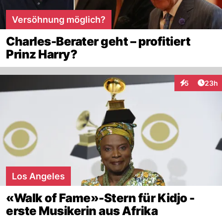
Versöhnung möglich?
Charles-Berater geht – profitiert
Prinz Harry?
Artik
5
23h
Interaktionen
Los Angeles
«Walk of Fame»-Stern für Kidjo -
erste Musikerin aus Afrika