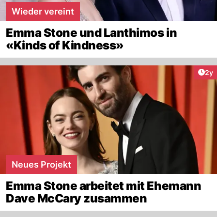
Wieder vereint
Emma Stone und Lanthimos in
«Kinds of Kindness»
Arti
2y
Neues Projekt
Emma Stone arbeitet mit Ehemann
Dave McCary zusammen