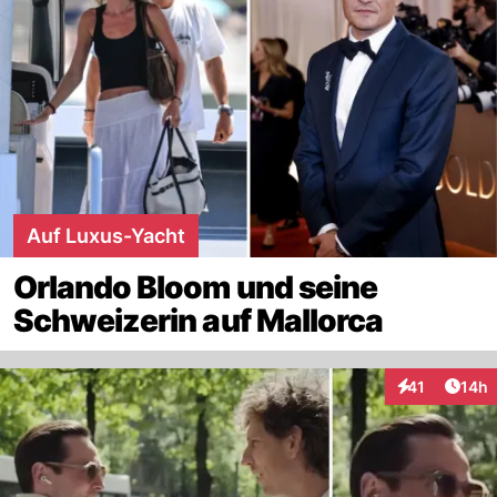
Auf Luxus-Yacht
Orlando Bloom und seine
Schweizerin auf Mallorca
Artik
41
14h
Interaktionen