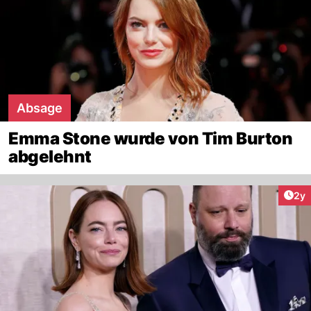
Absage
Emma Stone wurde von Tim Burton
abgelehnt
Arti
2y