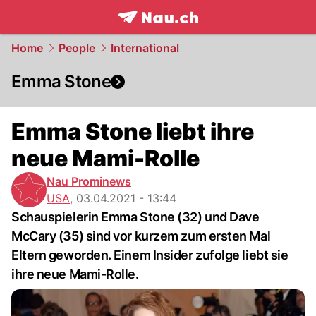
frontpage.
NAU.ch
Home
People
International
Emma Stone
Emma Stone liebt ihre
neue Mami-Rolle
Nau Prominews
USA
,
03.04.2021 - 13:44
Schauspielerin Emma Stone (32) und Dave
McCary (35) sind vor kurzem zum ersten Mal
Eltern geworden. Einem Insider zufolge liebt sie
ihre neue Mami-Rolle.