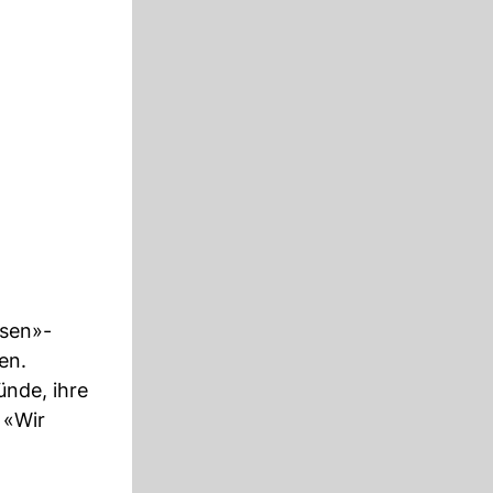
usen»-
en.
ünde, ihre
 «Wir