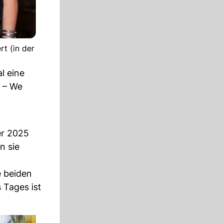
t (in der
l eine
a – We
er 2025
n sie
e beiden
 Tages ist