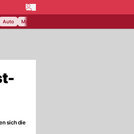
Auto
Matchcenter
Videos
Nau Plus
Lifestyle
t-
n sich die