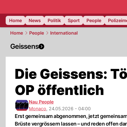
Home
News
Politik
Sport
People
Polizei
Home
People
International
Geissens
Die Geissens: T
OP öffentlich
Nau People
Monaco
,
24.05.2026 - 04:00
Erst gemeinsam abgenommen, jetzt gemeinsam un
Brüste vergrössern lassen – und reden offen dar