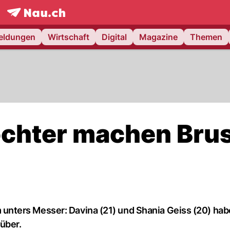
frontpage.
NAU.ch
meldungen
Wirtschaft
Digital
Magazine
Themen
öchter machen Brus
ters Messer: Davina (21) und Shania Geiss (20) habe
über.