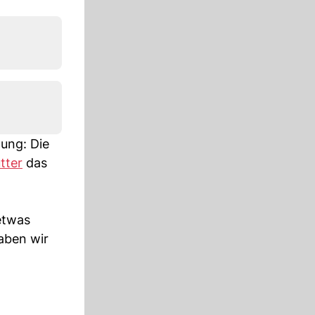
lung: Die
tter
das
etwas
aben wir