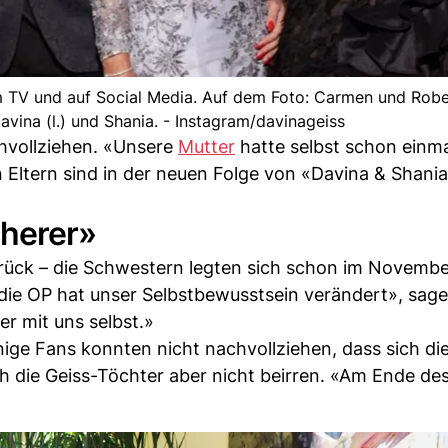
im TV und auf Social Media. Auf dem Foto: Carmen und Rober
avina (l.) und Shania. - Instagram/davinageiss
hvollziehen. «Unsere
Mutter
hatte selbst schon einma
 Eltern sind in der neuen Folge von «Davina & Shani
cherer»
zurück – die Schwestern legten sich schon im Novemb
 die OP hat unser Selbstbewusstsein verändert», sage
er mit uns selbst.»
inige Fans konnten nicht nachvollziehen, dass sich di
h die Geiss-Töchter aber nicht beirren. «Am Ende des