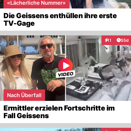
«Lächerliche Nummer»
Die Geissens enthüllen ihre erste
TV-Gage
Artik
11
55d
Interaktionen
Nach Überfall
Ermittler erzielen Fortschritte im
Fall Geissens