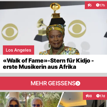
Artik
5
17h
Interaktione
Los Angeles
«Walk of Fame»-Stern für Kidjo -
erste Musikerin aus Afrika
MEHR GEISSENS
Artik
98
17d
Interaktionen