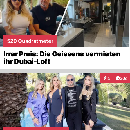
520 Quadratmeter
Irrer Preis: Die Geissens vermieten
ihr Dubai-Loft
Artik
15
30d
Interaktionen