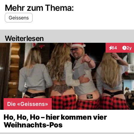
Mehr zum Thema:
Geissens
Weiterlesen
Arti
64
2y
Interaktionen
Die «Geissens»
Ho, Ho, Ho – hier kommen vier
Weihnachts-Pos