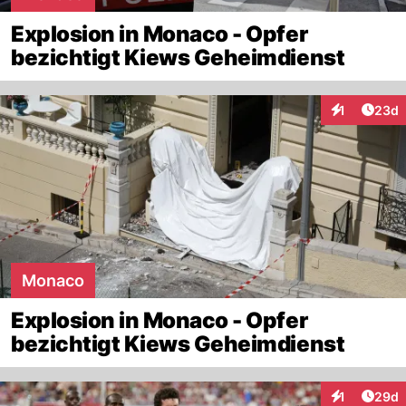
Explosion in Monaco - Opfer
bezichtigt Kiews Geheimdienst
Artik
1
23d
Interaktione
Monaco
Explosion in Monaco - Opfer
bezichtigt Kiews Geheimdienst
Artik
1
29d
Interaktione