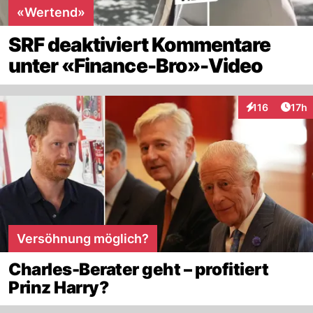
«Wertend»
SRF deaktiviert Kommentare
unter «Finance-Bro»-Video
Artik
116
17h
Interaktionen
Versöhnung möglich?
Charles-Berater geht – profitiert
Prinz Harry?