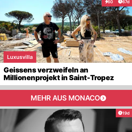
Artik
60
67d
Interaktionen
Luxusvilla
Geissens verzweifeln an
Millionenprojekt in Saint-Tropez
MEHR AUS MONACO
Artik
19d