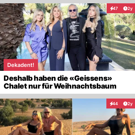
Arti
47
2y
Interaktione
Dekadent!
Deshalb haben die «Geissens»
Chalet nur für Weihnachtsbaum
Arti
44
2y
Interaktionen