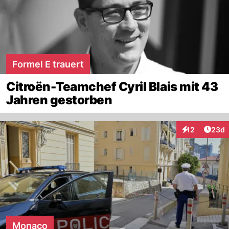
Formel E trauert
Citroën-Teamchef Cyril Blais mit 43
Jahren gestorben
Artik
12
23d
Interaktionen
Monaco