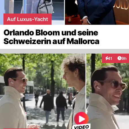
Auf Luxus-Yacht
Orlando Bloom und seine
Schweizerin auf Mallorca
Arti
41
9h
Interaktione