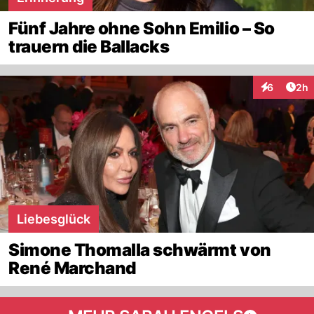
Fünf Jahre ohne Sohn Emilio – So
trauern die Ballacks
Arti
6
2h
Interaktion
Liebesglück
Simone Thomalla schwärmt von
René Marchand