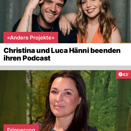
«Andere Projekte»
Christina und Luca Hänni beenden
ihren Podcast
Arti
43'
Erinnerung