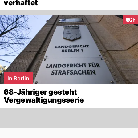
verhaftet
Arti
2h
In Berlin
68-Jähriger gesteht
Vergewaltigungsserie
Footer