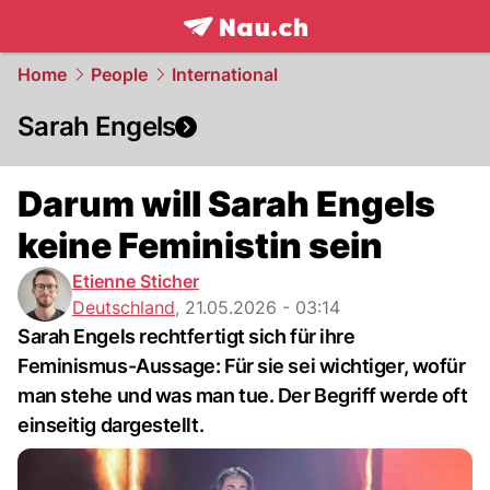
frontpage.
NAU.ch
Home
People
International
Sarah Engels
Darum will Sarah Engels
keine Feministin sein
Etienne Sticher
Deutschland
,
21.05.2026 - 03:14
Sarah Engels rechtfertigt sich für ihre
Feminismus-Aussage: Für sie sei wichtiger, wofür
man stehe und was man tue. Der Begriff werde oft
einseitig dargestellt.