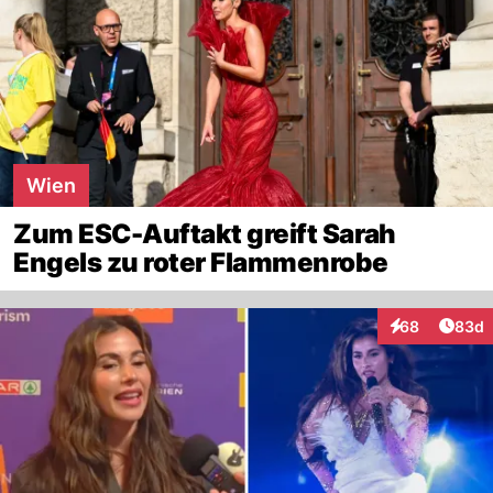
Wien
Zum ESC-Auftakt greift Sarah
Engels zu roter Flammenrobe
Artik
68
83d
Interaktionen