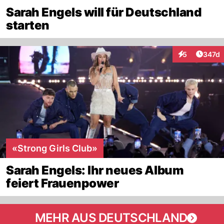
Sarah Engels will für Deutschland
starten
Artike
5
347d
Interaktionen
«Strong Girls Club»
Sarah Engels: Ihr neues Album
feiert Frauenpower
MEHR AUS DEUTSCHLAND