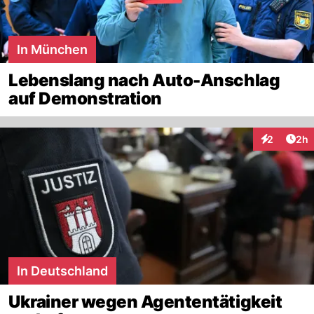
In München
Lebenslang nach Auto-Anschlag
auf Demonstration
Arti
2
2h
Interaktion
In Deutschland
Ukrainer wegen Agententätigkeit