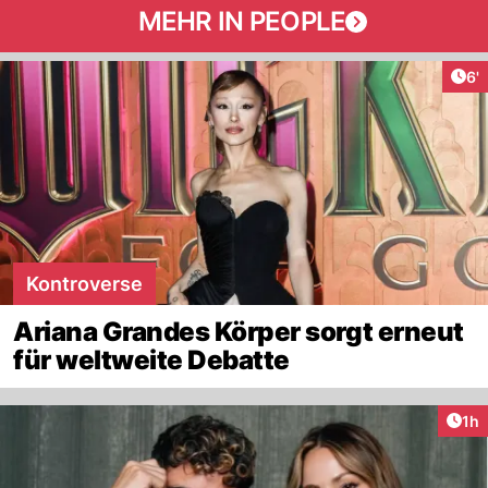
MEHR IN PEOPLE
Art
6'
Kontroverse
Ariana Grandes Körper sorgt erneut
für weltweite Debatte
Art
1h