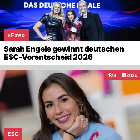
«Fire»
Sarah Engels gewinnt deutschen
ESC-Vorentscheid 2026
Artikel
28
202d
Interaktionen
ESC