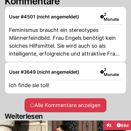
Kommentare
Artikel veröff
2
User #4501 (nicht angemeldet)
Monate
Feminismus braucht ein stereotypes
Männerfeindbild. Frau Engels benötigt kein
solches Hilfsmittel. Sie wird auch so als
intelligente, erfolgreiche und attraktive Frau
wahrgenommen. Oder ist eine solche
Wertung bereits wieder
Artikel veröff
2
User #3649 (nicht angemeldet)
Monate
Frauendiskriminierung und unbelehrbar
männlich?
Ich finde sie toll!
Alle Kommentare anzeigen
Weiterlesen
Artik
3
88d
Interaktionen