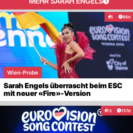
MEHR SARAH ENGELS
Artik
5
86d
Interaktionen
Wien-Probe
Sarah Engels überrascht beim ESC
mit neuer «Fire»-Version
Artike
13
157d
Interaktionen