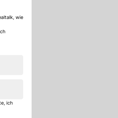
altalk, wie
och
e, ich