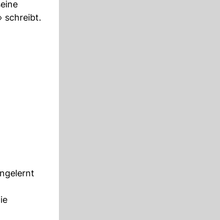
eine
 schreibt.
ngelernt
ie