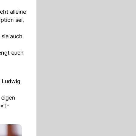
cht alleine
ption sei,
 sie auch
rengt euch
 Ludwig
 eigen
 «T-