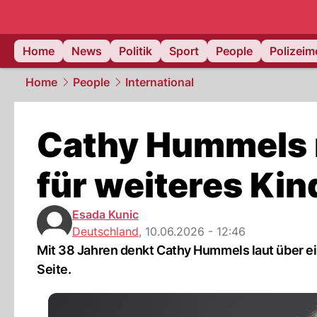
Home
News
Politik
Sport
People
Polizei
Home
People
International
Cathy Hummels m
für weiteres Kin
Esada Kunic
Deutschland
,
10.06.2026 - 12:46
Mit 38 Jahren denkt Cathy Hummels laut über ein
Seite.