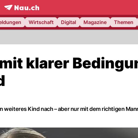
frontpage.
NAU.ch
meldungen
Wirtschaft
Digital
Magazine
Themen
it klarer Bedingu
d
 weiteres Kind nach – aber nur mit dem richtigen Mann