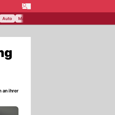
Auto
Matchcenter
Videos
Nau Plus
Lifestyle
ng
 an ihrer