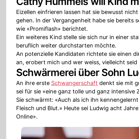
Cathy Hummels will Kind mi
Eizellen einfrieren lassen hat sie bewusst nic
gehen. In der Vergangenheit habe sie bereits seh
wie «Promiflash» berichtet.
Ein weiteres Kind stelle sie sich nur in einer 
beruflich weiter durchstarten möchte.
An potenzielle Kandidaten richtete sie einen d
an, erobert mich und wer weiss, vielleicht seid
Schwärmerei über Sohn L
An ihre erste
Schwangerschaft
denkt sie mit 
sei für sie «eine ganz tolle und ganz intensive 
Sie schwärmt: «Auch als ich ihn kennengelernt
Fleisch und Blut.» Heute sei Ludwig acht Jahr
Online».