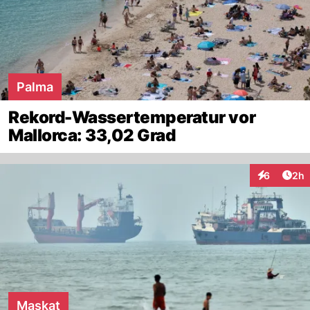
Palma
Rekord-Wassertemperatur vor
Mallorca: 33,02 Grad
Arti
6
2h
Interaktion
Maskat