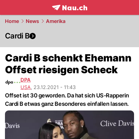
frontpage.
NAU.ch
Home
News
Amerika
Cardi B
Cardi B schenkt Ehemann
Offset riesigen Scheck
DPA
USA
,
23.12.2021 - 11:43
Offset ist 30 geworden. Da hat sich US-Rapperin
Cardi B etwas ganz Besonderes einfallen lassen.