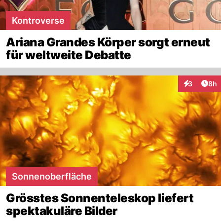
Kontroverse
Ariana Grandes Körper sorgt erneut
für weltweite Debatte
Arti
3
8h
Interaktion
Sonnenoberfläche
Grösstes Sonnenteleskop liefert
spektakuläre Bilder