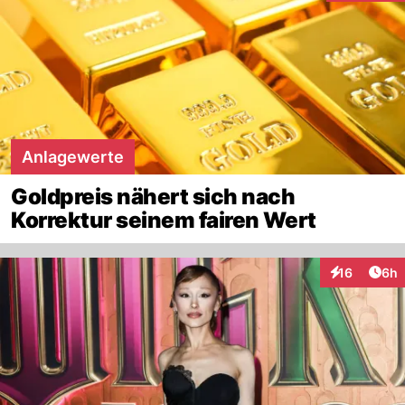
Anlagewerte
Goldpreis nähert sich nach
Korrektur seinem fairen Wert
Arti
16
6h
Interaktione