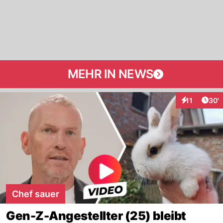
MEHR IN NEWS
Arti
11
30'
Interaktionen
Chef sauer
Gen-Z-Angestellter (25) bleibt