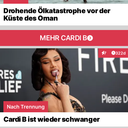
Drohende Ölkatastrophe vor der
Küste des Oman
MEHR CARDI B
Artikel
7
322d
Interaktionen
Nach Trennung
Cardi B ist wieder schwanger