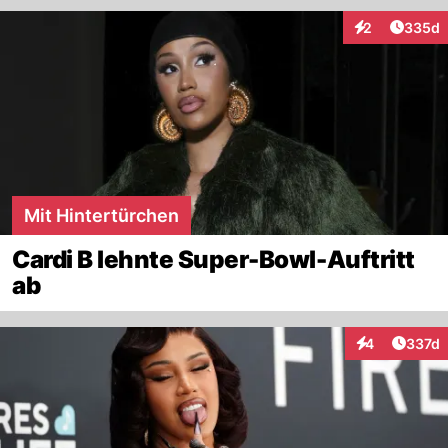
Artikel
2
335d
Interaktionen
Mit Hintertürchen
Cardi B lehnte Super-Bowl-Auftritt
ab
Artike
4
337d
Interaktionen