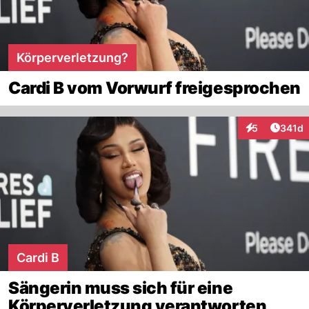
Körperverletzung?
Cardi B vom Vorwurf freigesprochen
Artike
5
341d
Interaktionen
Cardi B
Sängerin muss sich für eine
Körperverletzung verantworten