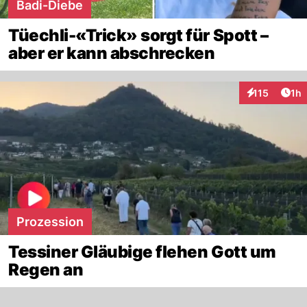
Badi-Diebe
Tüechli-«Trick» sorgt für Spott –
aber er kann abschrecken
Art
115
1h
Interaktionen
Prozession
Tessiner Gläubige flehen Gott um
Regen an