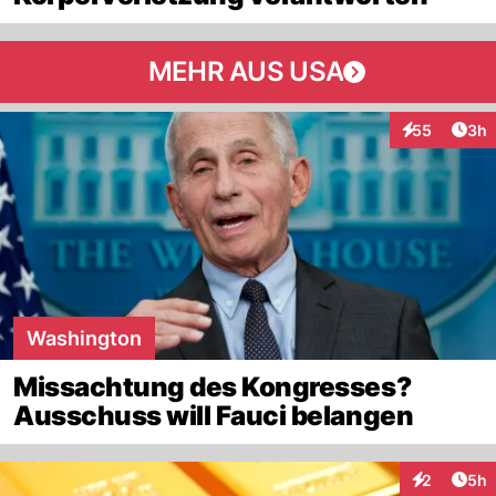
MEHR AUS USA
Arti
55
3h
Interaktionen
Washington
Missachtung des Kongresses?
Ausschuss will Fauci belangen
Arti
2
5h
Interaktion