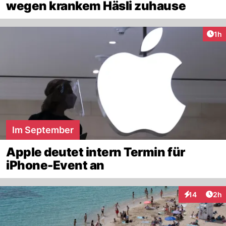
wegen krankem Häsli zuhause
Art
1h
Im September
Apple deutet intern Termin für
iPhone-Event an
Arti
14
2h
Interaktione