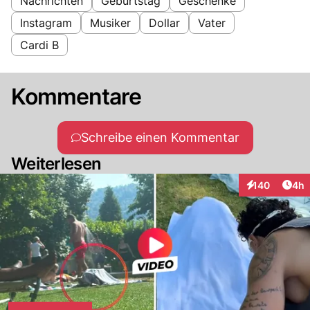
Nachrichten
Geburtstag
Geschenke
Instagram
Musiker
Dollar
Vater
Cardi B
Kommentare
Schreibe einen Kommentar
Weiterlesen
Arti
140
4h
Interaktionen