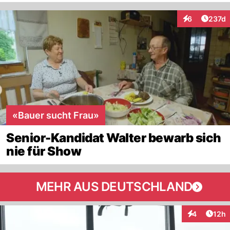
Artike
6
237d
Interaktionen
«Bauer sucht Frau»
Senior-Kandidat Walter bewarb sich
nie für Show
MEHR AUS DEUTSCHLAND
Artik
4
12h
Interaktione