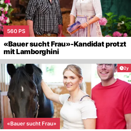
560 PS
«Bauer sucht Frau»-Kandidat protzt
mit Lamborghini
Arti
2y
«Bauer sucht Frau»