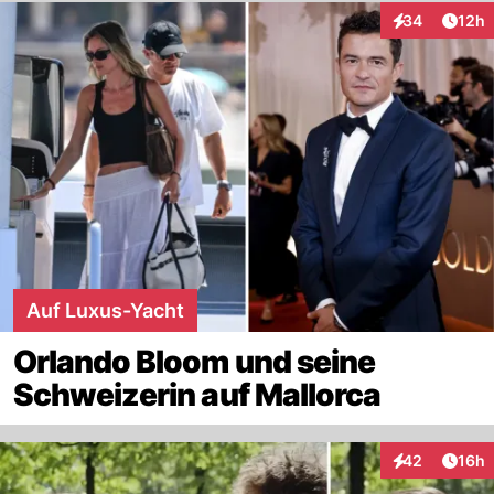
Artik
34
12h
Interaktionen
Auf Luxus-Yacht
Orlando Bloom und seine
Schweizerin auf Mallorca
Artik
42
16h
Interaktionen