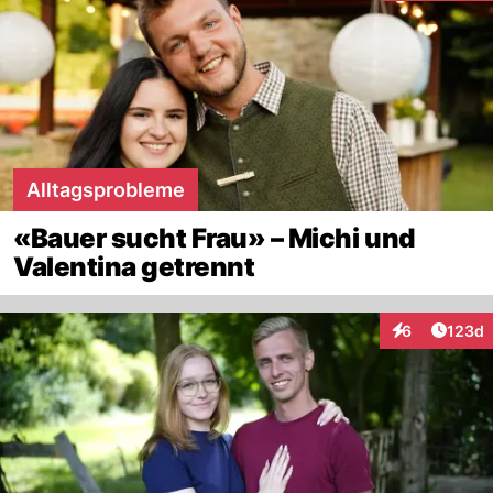
Alltagsprobleme
«Bauer sucht Frau» – Michi und
Valentina getrennt
Artike
6
123d
Interaktionen