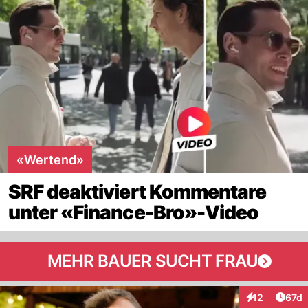
«Wertend»
SRF deaktiviert Kommentare
unter «Finance-Bro»-Video
MEHR BAUER SUCHT FRAU
Artik
12
67d
Interaktionen