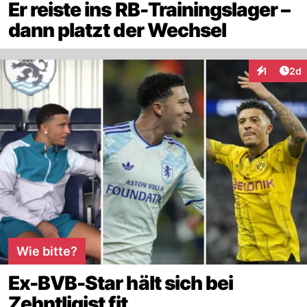
Er reiste ins RB-Trainingslager –
dann platzt der Wechsel
Arti
1
2d
Interaktion
Wie bitte?
Ex-BVB-Star hält sich bei
Zehntligist fit