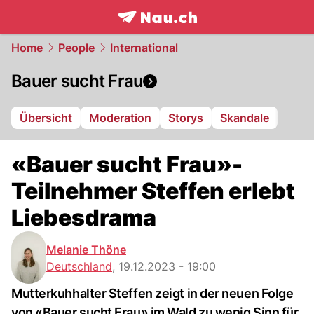
frontpage.
NAU.ch
Home
People
International
Bauer sucht Frau
Übersicht
Moderation
Storys
Skandale
«Bauer sucht Frau»-
Teilnehmer Steffen erlebt
Liebesdrama
Melanie Thöne
Deutschland
,
19.12.2023 - 19:00
Mutterkuhhalter Steffen zeigt in der neuen Folge
von «Bauer sucht Frau» im Wald zu wenig Sinn für