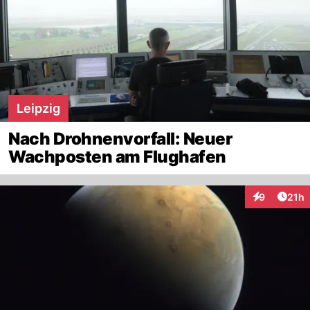
Leipzig
Nach Drohnenvorfall: Neuer
Wachposten am Flughafen
Artik
9
21h
Interaktione