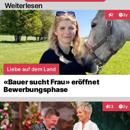
Weiterlesen
Arti
2
3y
Interaktion
Liebe auf dem Land
«Bauer sucht Frau» eröffnet
Bewerbungsphase
Arti
23
2y
Interaktionen