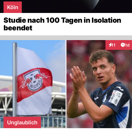
Köln
Studie nach 100 Tagen in Isolation
beendet
Art
11
1d
Interaktione
Unglaublich