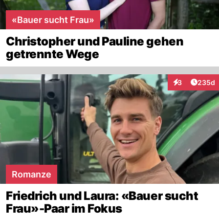
«Bauer sucht Frau»
Christopher und Pauline gehen
getrennte Wege
Artikel
3
235d
Interaktionen
Romanze
Friedrich und Laura: «Bauer sucht
Frau»-Paar im Fokus