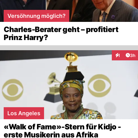
Versöhnung möglich?
Charles-Berater geht – profitiert
Prinz Harry?
Arti
1
3h
Interaktion
Los Angeles
«Walk of Fame»-Stern für Kidjo -
erste Musikerin aus Afrika