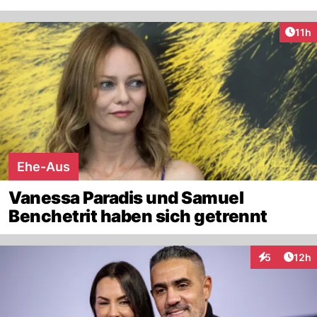
Artik
11h
Ehe-Aus
Vanessa Paradis und Samuel
Benchetrit haben sich getrennt
Artik
5
12h
Interaktione