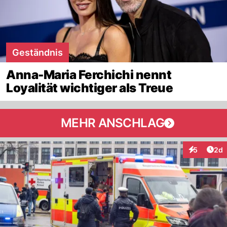
Geständnis
Anna-Maria Ferchichi nennt
Loyalität wichtiger als Treue
MEHR ANSCHLAG
Arti
5
2d
Interaktion