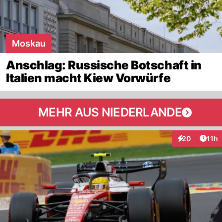
Moskau
Anschlag: Russische Botschaft in
Italien macht Kiew Vorwürfe
MEHR AUS NIEDERLANDE
Artik
20
11h
Interaktionen