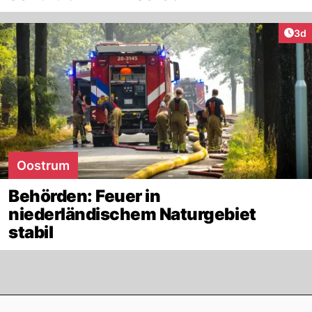
Arti
3d
Oostrum
Behörden: Feuer in
niederländischem Naturgebiet
stabil
Footer