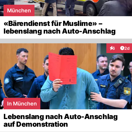
München
«Bärendienst für Muslime» –
lebenslang nach Auto-Anschlag
Arti
6
2d
Interaktion
In München
Lebenslang nach Auto-Anschlag
auf Demonstration