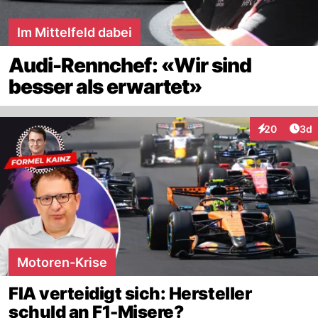
Im Mittelfeld dabei
Audi-Rennchef: «Wir sind
besser als erwartet»
Arti
20
3d
Interaktionen
Motoren-Krise
FIA verteidigt sich: Hersteller
schuld an F1-Misere?