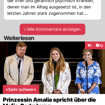
der Irren und gefährlich psychisch Kranken,
denen man im Alltag ausgesetzt ist, in den
letzten Jahren stark zugenommen hat.
Warum bloss?
Alle Kommentare anzeigen
Weiterlesen
Arti
5
3y
Interaktion
«Sehr schwer»
Prinzessin Amalia spricht über die