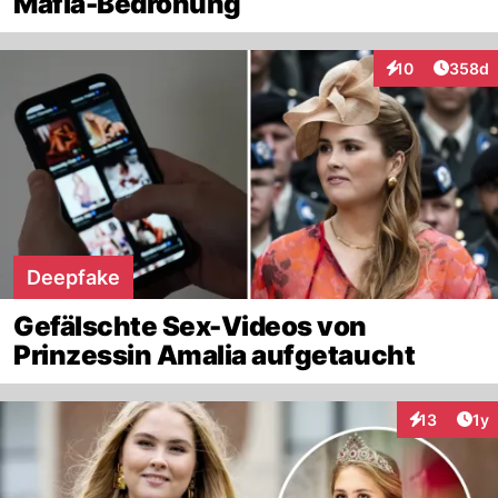
Mafia-Bedrohung
Artikel
10
358d
Interaktionen
Deepfake
Gefälschte Sex-Videos von
Prinzessin Amalia aufgetaucht
Art
13
1y
Interaktione