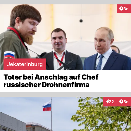
Arti
3d
Jekaterinburg
Toter bei Anschlag auf Chef
russischer Drohnenfirma
Arti
22
5d
Interaktionen