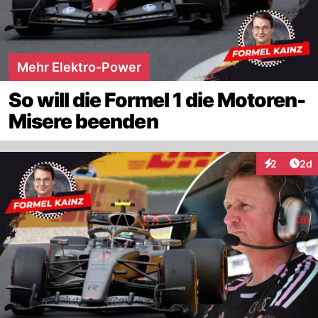
Mehr Elektro-Power
So will die Formel 1 die Motoren-
Misere beenden
Arti
2
2d
Interaktion