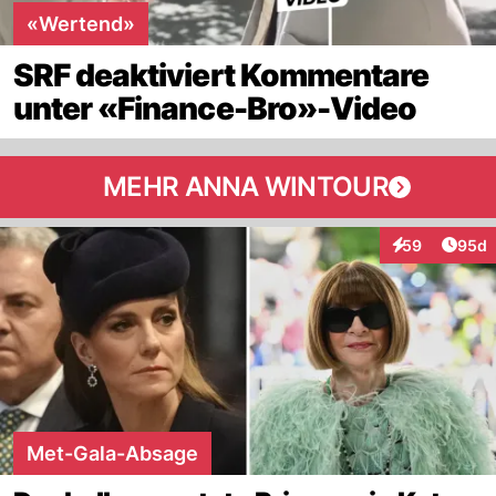
«Wertend»
SRF deaktiviert Kommentare
unter «Finance-Bro»-Video
MEHR ANNA WINTOUR
Artik
59
95d
Interaktionen
Met-Gala-Absage