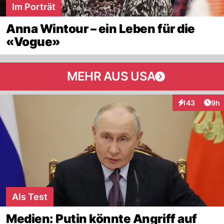
Im Porträt
Anna Wintour – ein Leben für die
«Vogue»
MEHR AUS USA
Arti
143
9h
Interaktionen
Als Test
Medien: Putin könnte Angriff auf