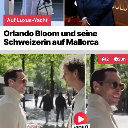
Auf Luxus-Yacht
Orlando Bloom und seine
Schweizerin auf Mallorca
Artik
42
23h
Interaktionen