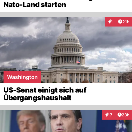
Nato-Land starten
Artik
1
21h
Interaktione
Washington
US-Senat einigt sich auf
Übergangshaushalt
Artik
17
23h
Interaktionen