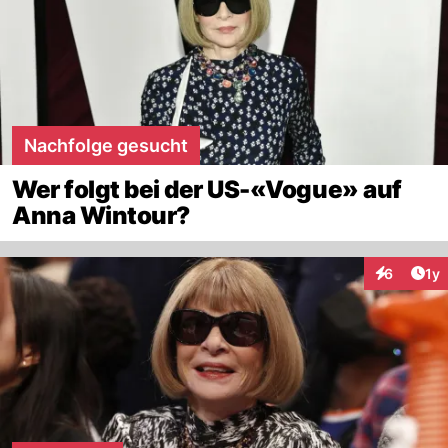
Nachfolge gesucht
Wer folgt bei der US-«Vogue» auf
Anna Wintour?
Art
6
1y
Interaktion