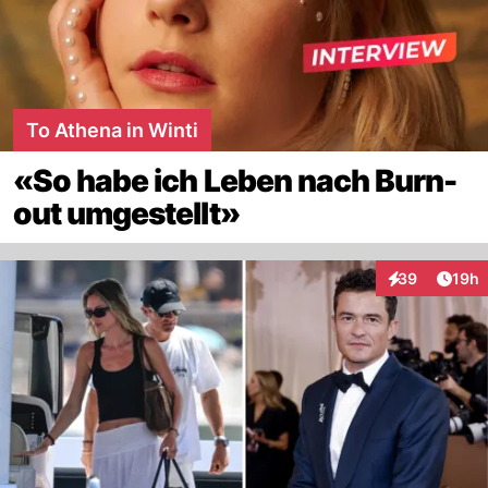
To Athena in Winti
«So habe ich Leben nach Burn-
out umgestellt»
Artik
39
19h
Interaktionen