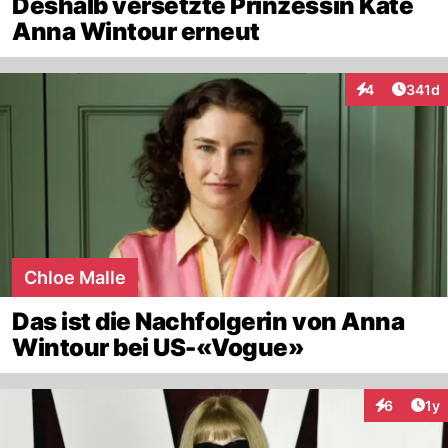
Deshalb versetzte Prinzessin Kate
Anna Wintour erneut
Artike
4
341d
Interaktionen
Chloe Malle
Das ist die Nachfolgerin von Anna
Wintour bei US-«Vogue»
Art
6
1y
Interaktion