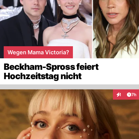
Wegen Mama Victoria?
Beckham-Spross feiert
Hochzeitstag nicht
Arti
1
7h
Interaktion