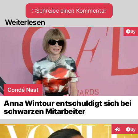
Schreibe einen Kommentar
Weiterlesen
Arti
6y
Condé Nast
Anna Wintour entschuldigt sich bei
schwarzen Mitarbeiter
Arti
2
6y
Interaktion