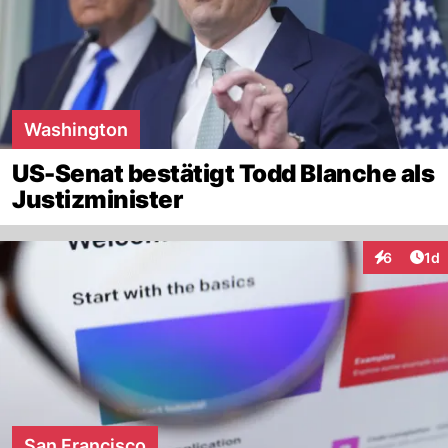
Washington
US-Senat bestätigt Todd Blanche als
Justizminister
Art
6
1d
Interaktion
San Francisco