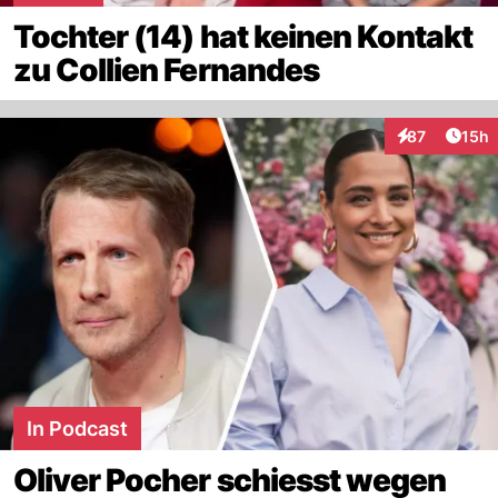
Tochter (14) hat keinen Kontakt
zu Collien Fernandes
Artik
87
15h
Interaktionen
In Podcast
Oliver Pocher schiesst wegen