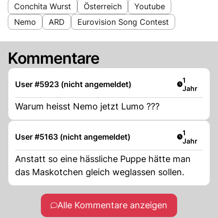
Conchita Wurst
Österreich
Youtube
Nemo
ARD
Eurovision Song Contest
Kommentare
Artikel ver
1
User #5923 (nicht angemeldet)
Jahr
Warum heisst Nemo jetzt Lumo ???
Artikel ver
1
User #5163 (nicht angemeldet)
Jahr
Anstatt so eine hässliche Puppe hätte man
das Maskotchen gleich weglassen sollen.
Alle Kommentare anzeigen