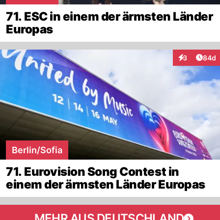
71. ESC in einem der ärmsten Länder
Europas
Artik
3
84d
Interaktionen
Berlin/Sofia
71. Eurovision Song Contest in
einem der ärmsten Länder Europas
MEHR AUS DEUTSCHLAND