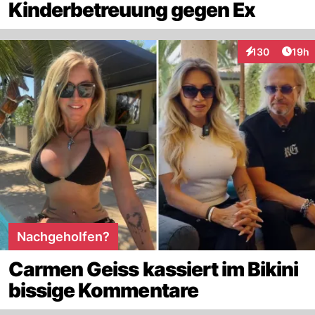
Kinderbetreuung gegen Ex
Artik
130
19h
Interaktionen
Nachgeholfen?
Carmen Geiss kassiert im Bikini
bissige Kommentare