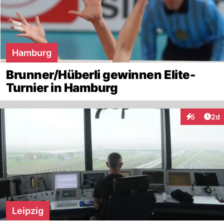
Hamburg
Brunner/Hüberli gewinnen Elite-
Turnier in Hamburg
Arti
5
2d
Interaktion
Leipzig