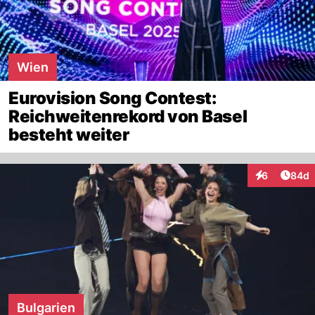
Wien
Eurovision Song Contest:
Reichweitenrekord von Basel
besteht weiter
Artik
6
84d
Interaktionen
Bulgarien