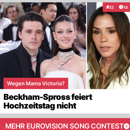
Art
32
1d
Interaktione
Wegen Mama Victoria?
Beckham-Spross feiert
Hochzeitstag nicht
MEHR EUROVISION SONG CONTEST