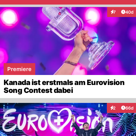
Artik
7
40d
Interaktionen
Premiere
Kanada ist erstmals am Eurovision
Song Contest dabei
Artik
2
66d
Interaktionen