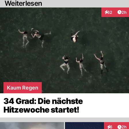
Weiterlesen
Arti
62
2h
Interaktionen
Kaum Regen
34 Grad: Die nächste
Hitzewoche startet!
Arti
6
2h
Interaktion