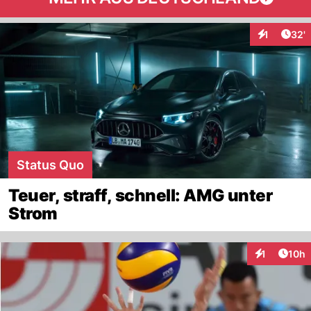
Arti
1
32'
Interaktion
Status Quo
Teuer, straff, schnell: AMG unter
Strom
Artik
1
10h
Interaktione