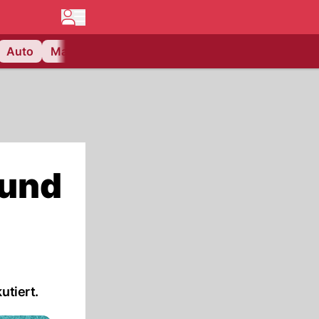
Auto
Matchcenter
Videos
Nau Plus
Lifestyle
 und
utiert.