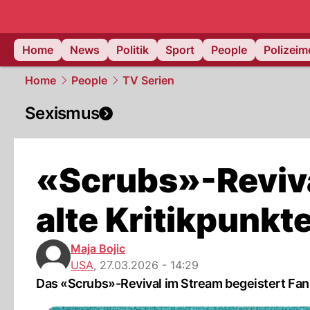
Home
News
Politik
Sport
People
Polizei
Home
People
TV Serien
Sexismus
«Scrubs»-Reviva
alte Kritikpunkt
Maja Bojic
USA
,
27.03.2026 - 14:29
Das «Scrubs»-Revival im Stream begeistert Fans,