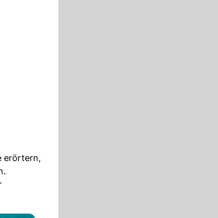
 erörtern,
n.
r