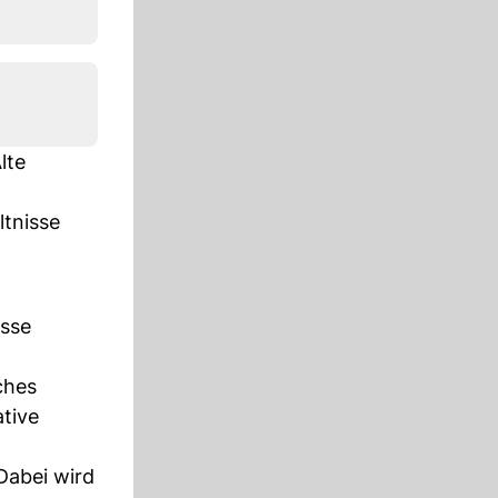
lte
tnisse
ässe
ches
tive
Dabei wird