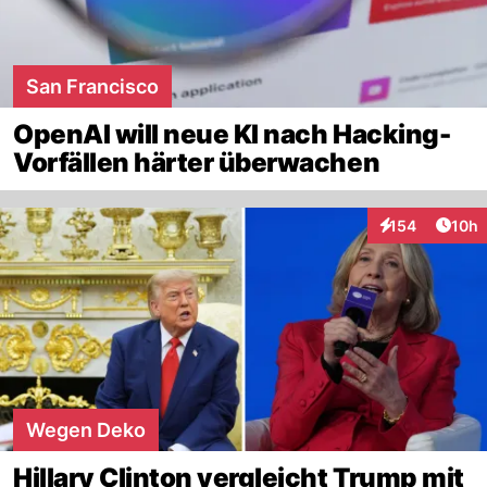
San Francisco
OpenAI will neue KI nach Hacking-
Vorfällen härter überwachen
Artik
154
10h
Interaktionen
Wegen Deko
Hillary Clinton vergleicht Trump mit