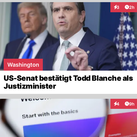
Arti
3
2h
Interaktion
Washington
US-Senat bestätigt Todd Blanche als
Justizminister
Arti
4
9h
Interaktion