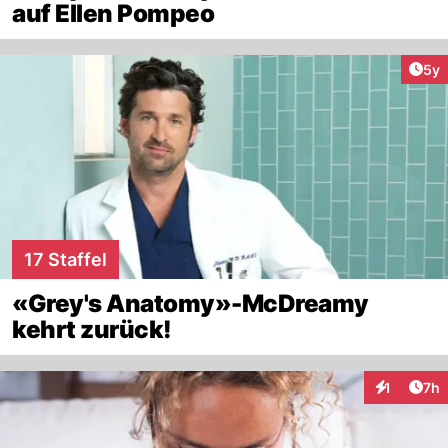
auf Ellen Pompeo
Arti
5y
17 Staffel
«Grey's Anatomy»-McDreamy
kehrt zurück!
Arti
1
7h
Interaktion