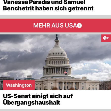
Vanessa Paradis und Samuel
Benchetrit haben sich getrennt
MEHR AUS USA
Art
1'
Washington
US-Senat einigt sich auf
Übergangshaushalt