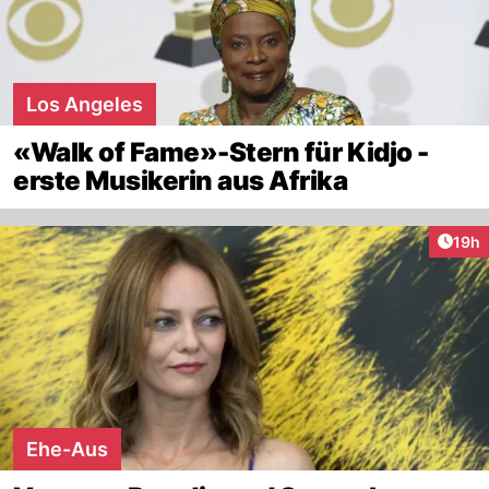
Los Angeles
«Walk of Fame»-Stern für Kidjo -
erste Musikerin aus Afrika
Artik
19h
Ehe-Aus