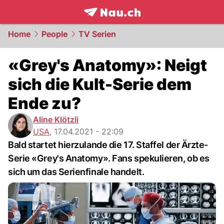
frontpage.
NAU.ch
Home
People
TV Serien
«Grey's Anatomy»: Neigt
sich die Kult-Serie dem
Ende zu?
Aline Klötzli
USA
,
17.04.2021 - 22:09
Bald startet hierzulande die 17. Staffel der Ärzte-
Serie «Grey's Anatomy». Fans spekulieren, ob es
sich um das Serienfinale handelt.