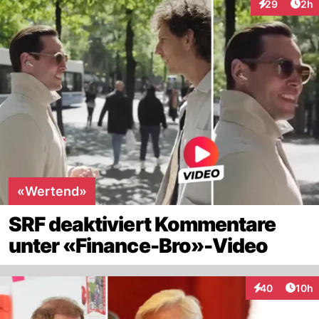
Arti
29
2h
Interaktionen
«Wertend»
SRF deaktiviert Kommentare
unter «Finance-Bro»-Video
Artik
40
10h
Interaktionen