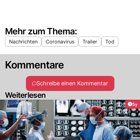
Mehr zum Thema:
Nachrichten
Coronavirus
Trailer
Tod
Kommentare
Schreibe einen Kommentar
Weiterlesen
Arti
5y