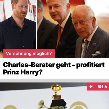
Versöhnung möglich?
Charles-Berater geht – profitiert
Prinz Harry?
Artik
4
11h
Interaktione