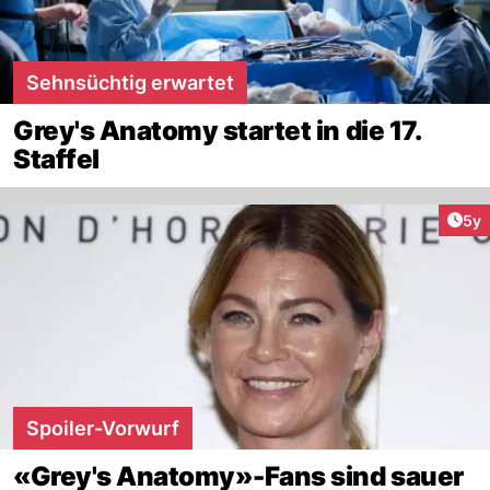
Sehnsüchtig erwartet
Grey's Anatomy startet in die 17.
Staffel
Arti
5y
Spoiler-Vorwurf
«Grey's Anatomy»-Fans sind sauer