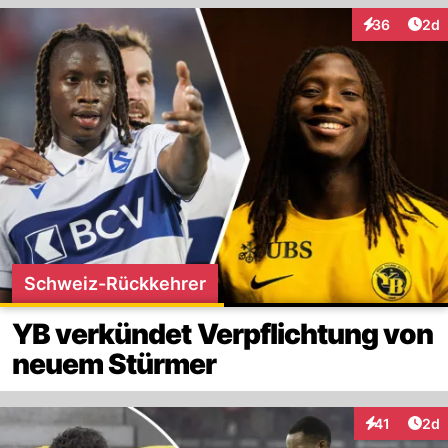
Arti
36
2d
Interaktionen
Schweiz-Rückkehrer
YB verkündet Verpflichtung von
neuem Stürmer
Arti
41
2d
Interaktione