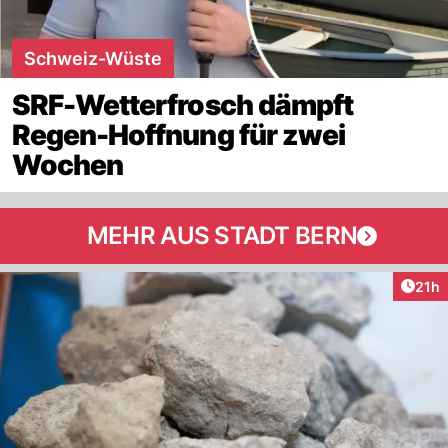
Schweiz-Wüste
SRF-Wetterfrosch dämpft
Regen-Hoffnung für zwei
Wochen
MEHR AUS STADT BERN
Artik
21h