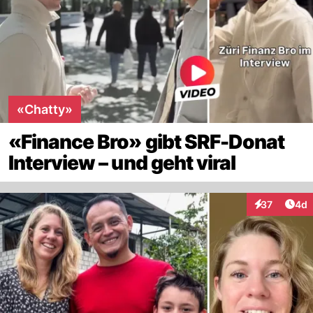
«Chatty»
«Finance Bro» gibt SRF-Donat
Interview – und geht viral
Arti
37
4d
Interaktionen