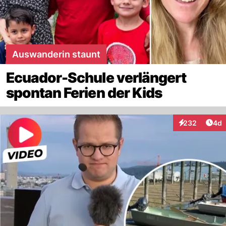
Auswanderin staunt
Ecuador-Schule verlängert
spontan Ferien der Kids
Arti
232
4d
Interaktionen