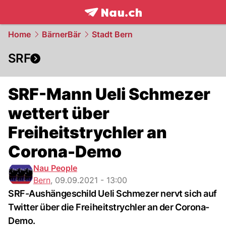
frontpage.
NAU.ch
Home
BärnerBär
Stadt Bern
SRF
SRF-Mann Ueli Schmezer
wettert über
Freiheitstrychler an
Corona-Demo
Nau People
Bern
,
09.09.2021 - 13:00
SRF-Aushängeschild Ueli Schmezer nervt sich auf
Twitter über die Freiheitstrychler an der Corona-
Demo.