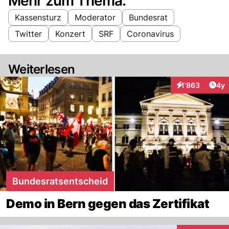
Mehr zum Thema:
Kassensturz
Moderator
Bundesrat
Twitter
Konzert
SRF
Coronavirus
Weiterlesen
Arti
1'863
4y
Interaktionen
Bundesratsentscheid
Demo in Bern gegen das Zertifikat