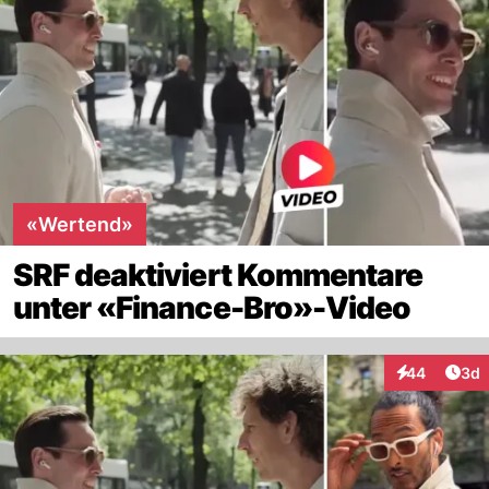
«Wertend»
SRF deaktiviert Kommentare
unter «Finance-Bro»-Video
Arti
44
3d
Interaktionen