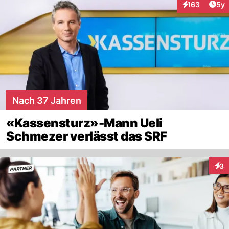
Arti
163
5y
Interaktionen
Nach 37 Jahren
«Kassensturz»-Mann Ueli
Schmezer verlässt das SRF
3
Inte