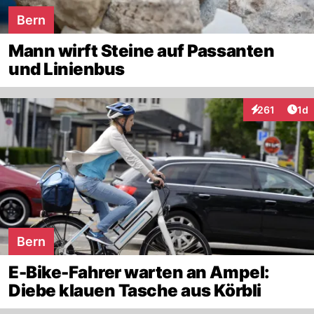
Bern
Mann wirft Steine auf Passanten
und Linienbus
Art
261
1d
Interaktionen
Bern
E-Bike-Fahrer warten an Ampel:
Diebe klauen Tasche aus Körbli