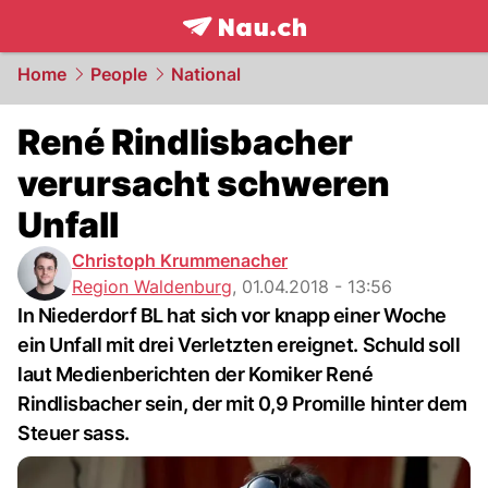
frontpage.
NAU.ch
Home
People
National
René Rindlisbacher
verursacht schweren
Unfall
Christoph Krummenacher
Region Waldenburg
,
01.04.2018 - 13:56
In Niederdorf BL hat sich vor knapp einer Woche
ein Unfall mit drei Verletzten ereignet. Schuld soll
laut Medienberichten der Komiker René
Rindlisbacher sein, der mit 0,9 Promille hinter dem
Steuer sass.