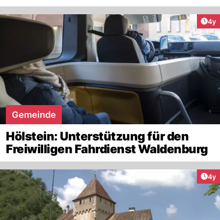
Arti
4y
Gemeinde
Hölstein: Unterstützung für den
Freiwilligen Fahrdienst Waldenburg
Arti
4y