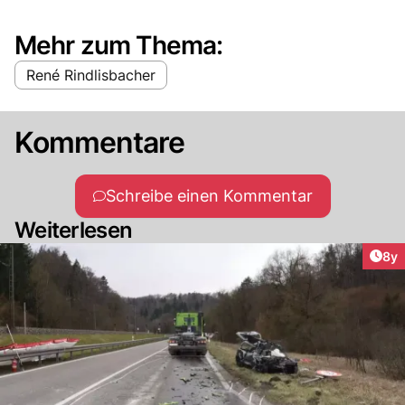
Mehr zum Thema:
René Rindlisbacher
Kommentare
Schreibe einen Kommentar
Weiterlesen
Arti
8y