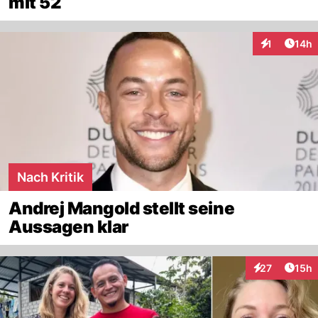
mit 52
Artik
1
14h
Interaktione
Nach Kritik
Andrej Mangold stellt seine
Aussagen klar
Artik
27
15h
Interaktionen