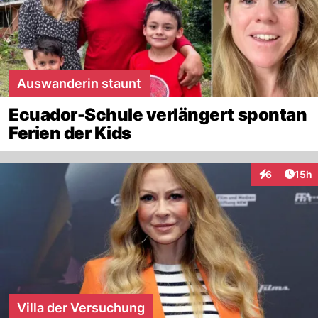
Auswanderin staunt
Ecuador-Schule verlängert spontan
Ferien der Kids
Artik
6
15h
Interaktione
Villa der Versuchung