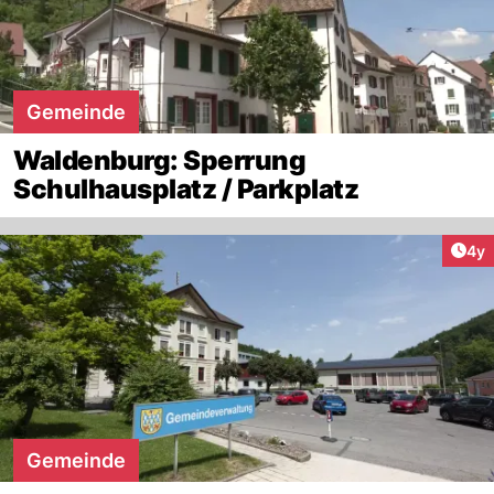
Gemeinde
Waldenburg: Sperrung
Schulhausplatz / Parkplatz
Arti
4y
Gemeinde