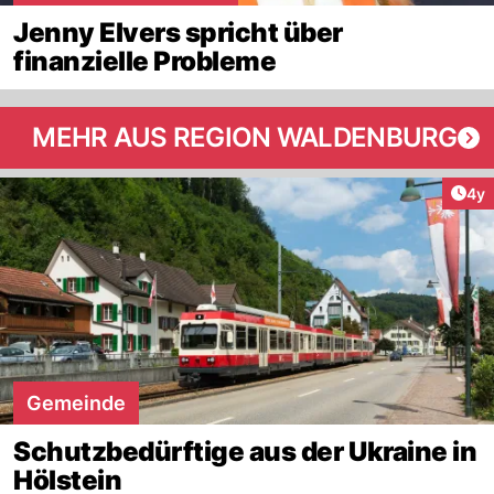
Jenny Elvers spricht über
finanzielle Probleme
MEHR AUS REGION WALDENBURG
Arti
4y
Gemeinde
Schutzbedürftige aus der Ukraine in
Hölstein