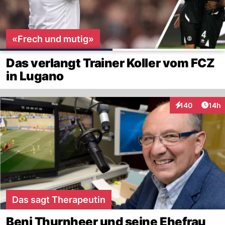
«Frech und mutig»
Das verlangt Trainer Koller vom FCZ
in Lugano
Artik
140
14h
Interaktionen
Das sagt Therapeutin
Beni Thurnheer und seine Ehefrau