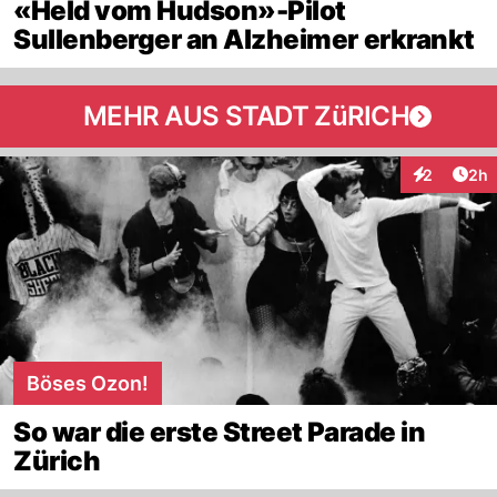
«Held vom Hudson»-Pilot
Sullenberger an Alzheimer erkrankt
MEHR AUS STADT ZüRICH
Arti
2
2h
Interaktion
Böses Ozon!
So war die erste Street Parade in
Zürich