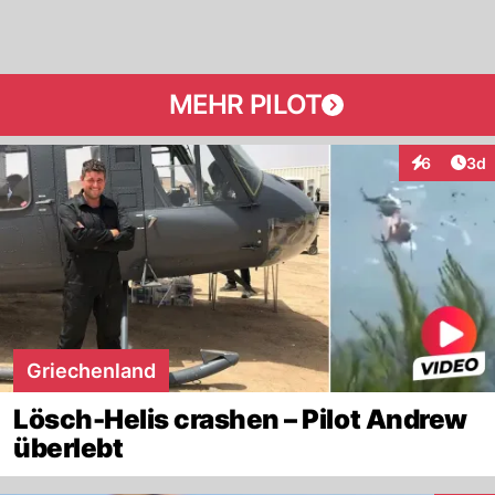
MEHR PILOT
Arti
6
3d
Interaktion
Griechenland
Lösch-Helis crashen – Pilot Andrew
überlebt