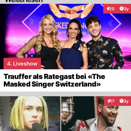
Arti
20
3y
Interaktionen
4. Liveshow
Trauffer als Rategast bei «The
Masked Singer Switzerland»
Arti
17
3y
Interaktione