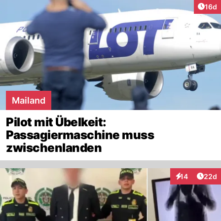
Artik
16d
Mailand
Pilot mit Übelkeit:
Passagiermaschine muss
zwischenlanden
Artik
14
22d
Interaktionen