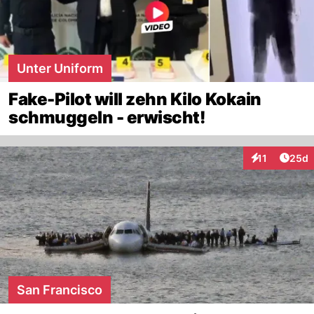
Unter Uniform
Fake-Pilot will zehn Kilo Kokain
schmuggeln - erwischt!
Artik
11
25d
Interaktionen
San Francisco