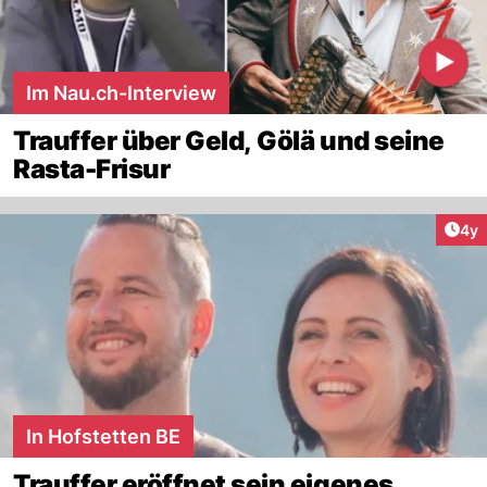
Im Nau.ch-Interview
Trauffer über Geld, Gölä und seine
Rasta-Frisur
Arti
4y
In Hofstetten BE
Trauffer eröffnet sein eigenes