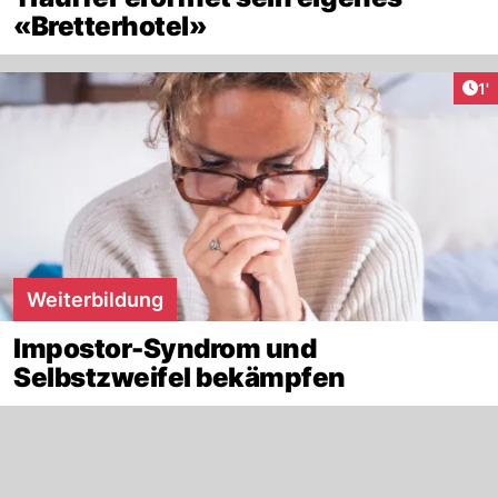
«Bretterhotel»
Art
1'
Weiterbildung
Impostor-Syndrom und
Selbstzweifel bekämpfen