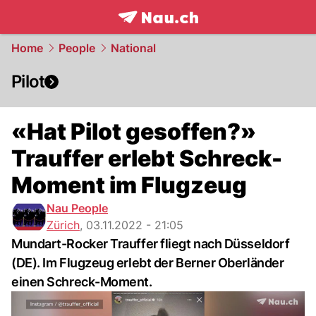
frontpage.
NAU.ch
Home
People
National
Pilot
«Hat Pilot gesoffen?»
Trauffer erlebt Schreck-
Moment im Flugzeug
Nau People
Zürich
,
03.11.2022 - 21:05
Mundart-Rocker Trauffer fliegt nach Düsseldorf
(DE). Im Flugzeug erlebt der Berner Oberländer
einen Schreck-Moment.