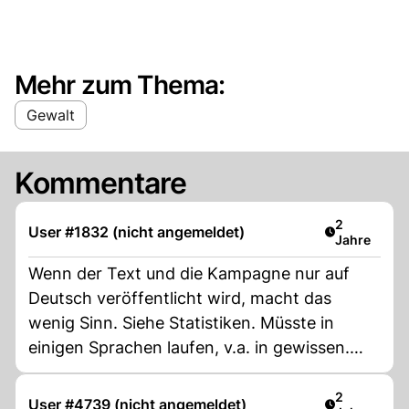
Mehr zum Thema:
Gewalt
Kommentare
Artikel verö
2
User #1832 (nicht angemeldet)
Jahre
Wenn der Text und die Kampagne nur auf
Deutsch veröffentlicht wird, macht das
wenig Sinn. Siehe Statistiken. Müsste in
einigen Sprachen laufen, v.a. in gewissen.
Und die angesprochenen Personen müssten
auch noch lesen können, das ist nicht überall
Artikel verö
2
User #4739 (nicht angemeldet)