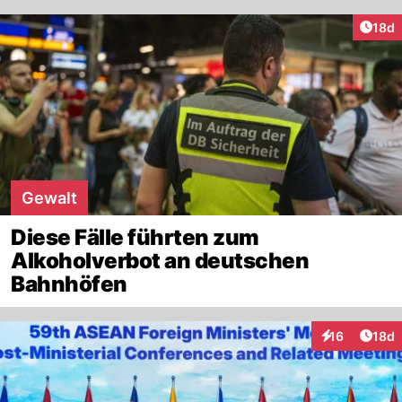
Artik
18d
Gewalt
Diese Fälle führten zum
Alkoholverbot an deutschen
Bahnhöfen
Artik
16
18d
Interaktionen