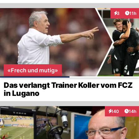
Artik
3
11h
Interaktione
«Frech und mutig»
Das verlangt Trainer Koller vom FCZ
in Lugano
Artik
140
14h
Interaktionen