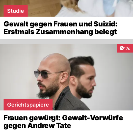
Studie
Gewalt gegen Frauen und Suizid:
Erstmals Zusammenhang belegt
Artik
17d
Gerichtspapiere
Frauen gewürgt: Gewalt-Vorwürfe
gegen Andrew Tate