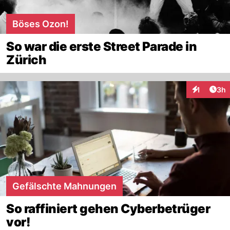
Böses Ozon!
So war die erste Street Parade in
Zürich
Arti
1
3h
Interaktion
Gefälschte Mahnungen
So raffiniert gehen Cyberbetrüger
vor!