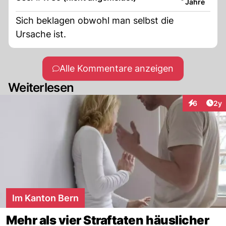
Jahre
gegeben, beim betreffenden Zielpublikum.
Sich beklagen obwohl man selbst die
Ursache ist.
Alle Kommentare anzeigen
Weiterlesen
Arti
6
2y
Interaktion
Im Kanton Bern
Mehr als vier Straftaten häuslicher