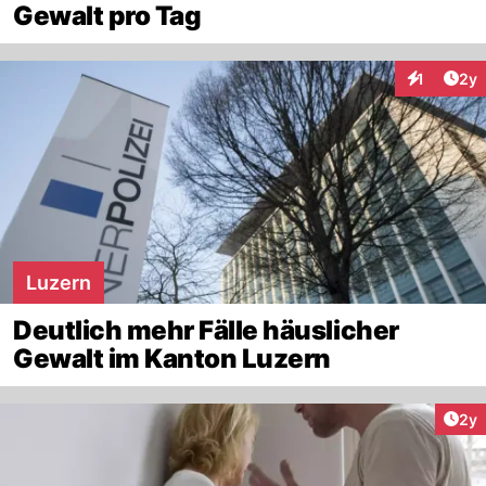
Gewalt pro Tag
Arti
1
2y
Interaktion
Luzern
Deutlich mehr Fälle häuslicher
Gewalt im Kanton Luzern
Arti
2y