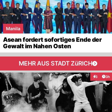
Manila
Asean fordert sofortiges Ende der
Gewalt im Nahen Osten
MEHR AUS STADT ZüRICH
Arti
3
3h
Interaktion