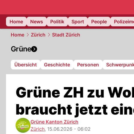
Home
News
Politik
Sport
People
Polizei
Home
Zürich
Stadt Zürich
Grüne
Übersicht
Geschichte
Personen
Schwerpunk
Grüne ZH zu Woh
braucht jetzt ei
Grüne Kanton Zürich
Zürich
,
15.06.2026 - 06:02