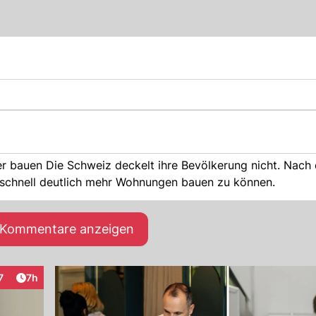
Nach dem Nein zur
um schnell deutlich mehr Wohnungen bauen zu können.
e Kommentare anzeigen
Artikel veröffentlicht:
7
7h
raktionen