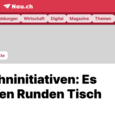
frontpage.
NAU.ch
meldungen
Wirtschaft
Digital
Magazine
Themen
te
ninitiativen: Es
nen Runden Tisch