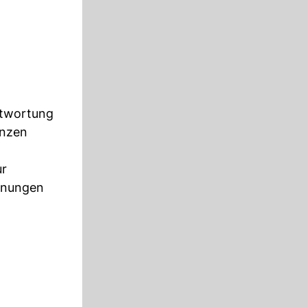
ntwortung
anzen
ur
ohnungen