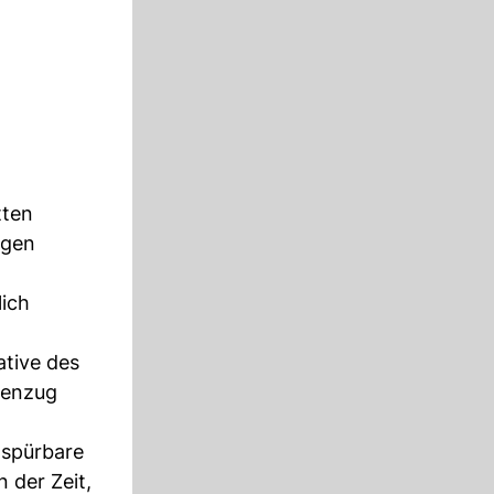
tten
igen
ich
ative des
genzug
 spürbare
an der Zeit,