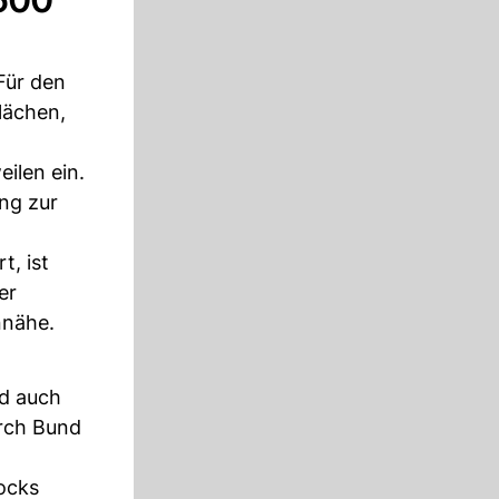
Für den
lächen,
ilen ein.
ng zur
t, ist
er
nnähe.
rd auch
urch Bund
locks