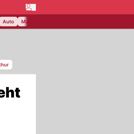
Auto
Matchcenter
Videos
Nau Plus
Lifestyle
thur
eht