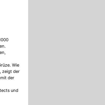
 1000
en.
en,
Grüze. Wie
 zeigt der
mit der
tects und