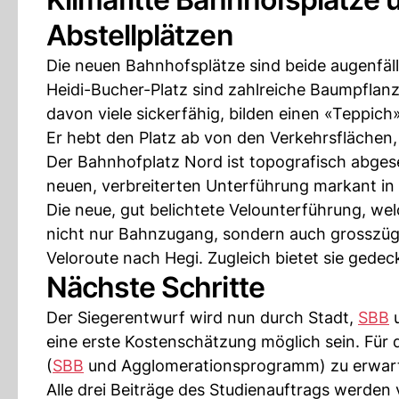
Abstellplätzen
Die neuen Bahnhofsplätze sind beide augenfälli
Heidi-Bucher-Platz sind zahlreiche Baumpflan
davon viele sickerfähig, bilden einen «Teppich»
Er hebt den Platz ab von den Verkehrsflächen,
Der Bahnhofplatz Nord ist topografisch abgese
neuen, verbreiterten Unterführung markant in
Die neue, gut belichtete Velounterführung, we
nicht nur Bahnzugang, sondern auch grosszüg
Veloroute nach Hegi. Zugleich bietet sie gedeck
Nächste Schritte
Der Siegerentwurf wird nun durch Stadt,
SBB
u
eine erste Kostenschätzung möglich sein. Für d
(
SBB
und Agglomerationsprogramm) zu erwar
Alle drei Beiträge des Studienauftrags werden 