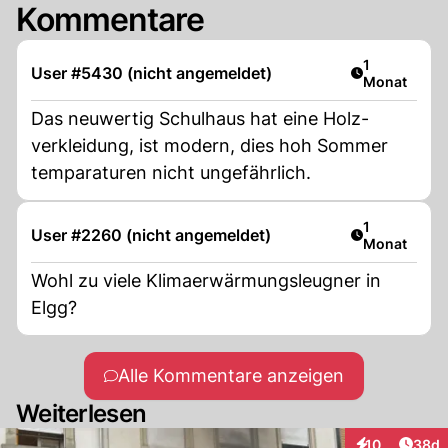
Kommentare
Artikel veröf
1
User #5430 (nicht angemeldet)
Monat
Das neuwertig Schulhaus hat eine Holz-
verkleidung, ist modern, dies hoh Sommer
temparaturen nicht ungefährlich.
Artikel veröf
1
User #2260 (nicht angemeldet)
Monat
Wohl zu viele Klimaerwärmungsleugner in
Elgg?
Alle Kommentare anzeigen
Weiterlesen
Artik
10
38d