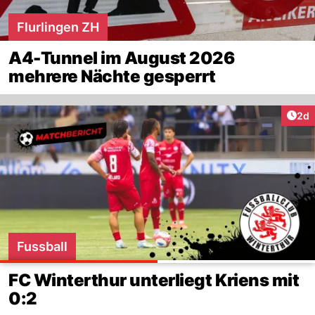
Flurlingen ZH
A4-Tunnel im August 2026
mehrere Nächte gesperrt
Arti
2d
Fussball
FC Winterthur unterliegt Kriens mit
0:2