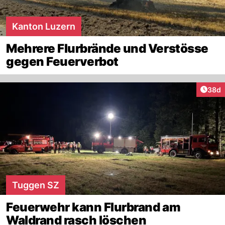
Kanton Luzern
Mehrere Flurbrände und Verstösse
gegen Feuerverbot
Artik
38d
Tuggen SZ
Feuerwehr kann Flurbrand am
Waldrand rasch löschen