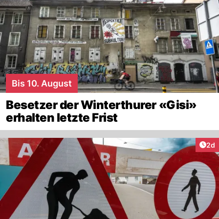
Bis 10. August
Besetzer der Winterthurer «Gisi»
erhalten letzte Frist
Arti
2d