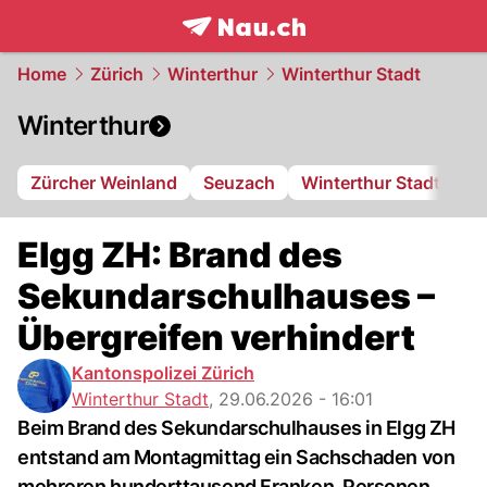
frontpage.
NAU.ch
Home
Zürich
Winterthur
Winterthur Stadt
Winterthur
Zürcher Weinland
Seuzach
Winterthur Stadt
FC
Elgg ZH: Brand des
Sekundarschulhauses –
Übergreifen verhindert
Kantonspolizei Zürich
Winterthur Stadt
,
29.06.2026 - 16:01
Beim Brand des Sekundarschulhauses in Elgg ZH
entstand am Montagmittag ein Sachschaden von
mehreren hunderttausend Franken. Personen