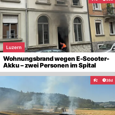
Interaktionen
Luzern
Wohnungsbrand wegen E-Scooter-
Akku – zwei Personen im Spital
Artik
2
38d
Interaktionen