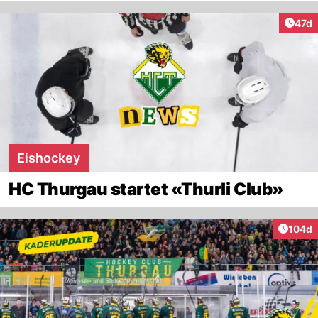
Artik
47d
Eishockey
HC Thurgau startet «Thurli Club»
Artike
104d