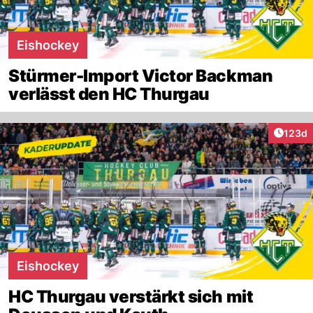
Eishockey
Stürmer-Import Victor Backman
verlässt den HC Thurgau
Artike
123d
Eishockey
HC Thurgau verstärkt sich mit