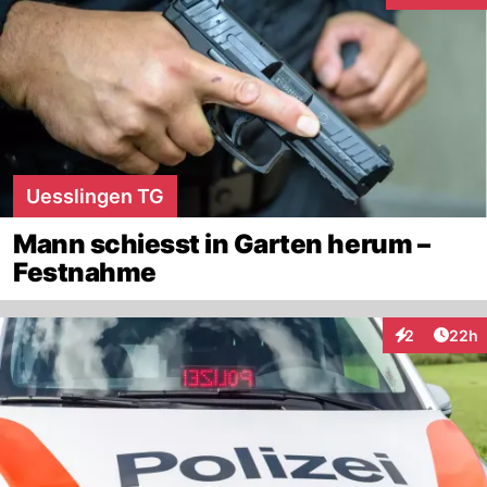
Uesslingen TG
Mann schiesst in Garten herum –
Festnahme
Artik
2
22h
Interaktionen