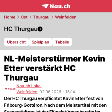
frontpage.
NAU.ch
Home
Ost
Thurgau
Weinfelden
HC Thurgau
Übersicht
Spielplan
Tabelle
NL-Meisterstürmer Kevin
Etter verstärkt HC
Thurgau
Nau.ch Lokal
Weinfelden
,
02.06.2026 - 15:14
Der HC Thurgau verpflichtet Kevin Etter fest von
Fribourg-Gottéron. Nach dem Meistertitel mit den
Saanestädtern ist der Flügelstürmer bereits im