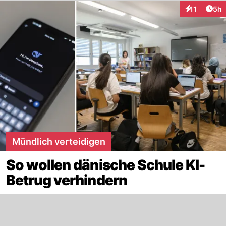
Arti
11
5h
Interaktione
Mündlich verteidigen
So wollen dänische Schule KI-
Betrug verhindern