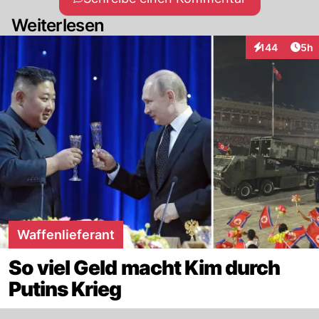
Weiterlesen
Arti
144
5h
Interaktionen
Waffenlieferant
So viel Geld macht Kim durch
Putins Krieg