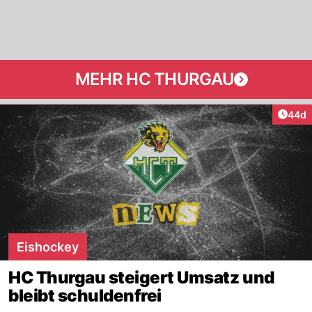
MEHR HC THURGAU
Artik
44d
Eishockey
HC Thurgau steigert Umsatz und
bleibt schuldenfrei