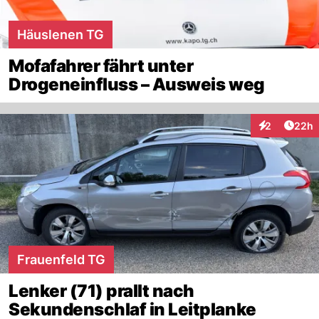
Häuslenen TG
Mofafahrer fährt unter
Drogeneinfluss – Ausweis weg
Artik
2
22h
Interaktionen
Frauenfeld TG
Lenker (71) prallt nach
Sekundenschlaf in Leitplanke