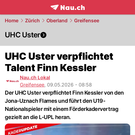
frontpage.
NAU.ch
Home
Zürich
Oberland
Greifensee
UHC Uster
UHC Uster verpflichtet
Talent Finn Kessler
Nau.ch Lokal
Greifensee
,
09.05.2026 - 08:58
Der UHC Uster verpflichtet Finn Kessler von den
Jona-Uznach Flames und führt den U19-
Nationalspieler mit einem Förderkadervertrag
gezielt an die L-UPL heran.