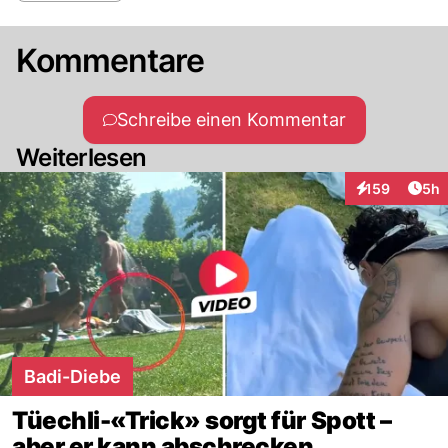
Kommentare
Schreibe einen Kommentar
Weiterlesen
Arti
159
5h
Interaktionen
Badi-Diebe
Tüechli-«Trick» sorgt für Spott –
aber er kann abschrecken