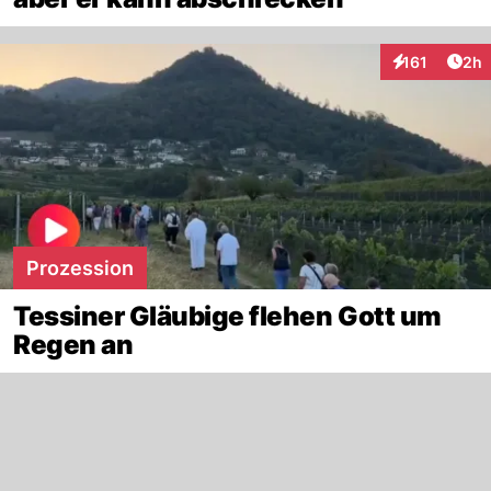
Arti
161
2h
Interaktionen
Prozession
Tessiner Gläubige flehen Gott um
Regen an