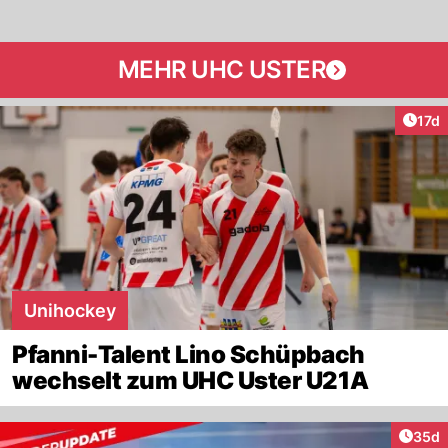
MEHR UHC USTER
Artik
17d
Unihockey
Pfanni-Talent Lino Schüpbach
wechselt zum UHC Uster U21A
Artik
35d