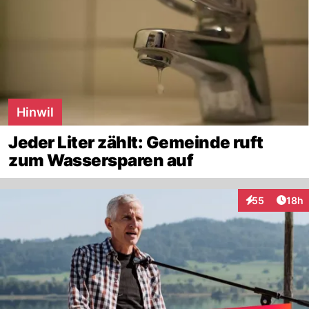
Hinwil
Jeder Liter zählt: Gemeinde ruft
zum Wassersparen auf
Artik
55
18h
Interaktionen