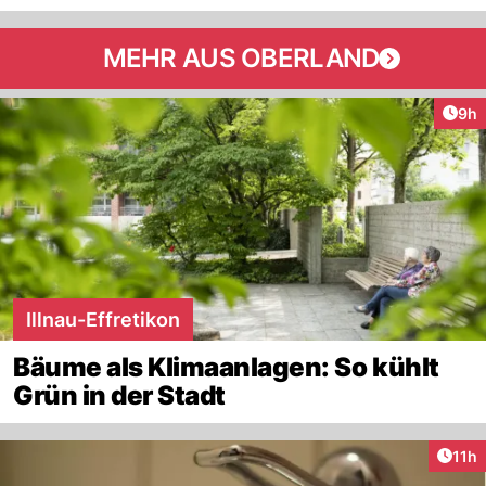
MEHR AUS OBERLAND
Arti
9h
Illnau-Effretikon
Bäume als Klimaanlagen: So kühlt
Grün in der Stadt
Artik
11h