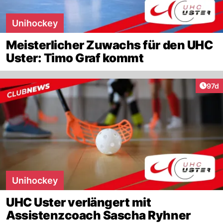
Unihockey
Meisterlicher Zuwachs für den UHC
Uster: Timo Graf kommt
Artik
97d
Unihockey
UHC Uster verlängert mit
Assistenzcoach Sascha Ryhner