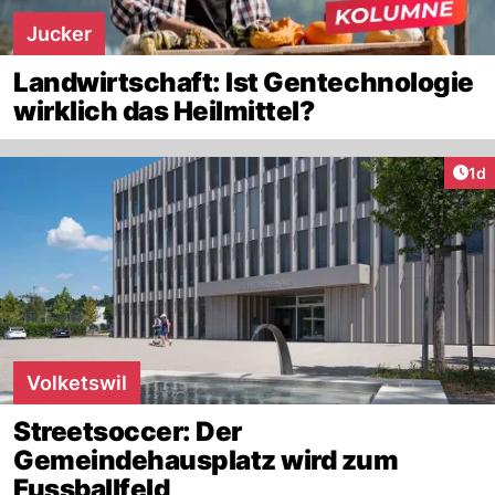
Jucker
Landwirtschaft: Ist Gentechnologie
wirklich das Heilmittel?
Art
1d
Volketswil
Streetsoccer: Der
Gemeindehausplatz wird zum
Fussballfeld