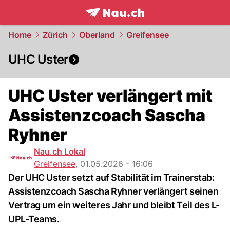
frontpage.
NAU.ch
Home
Zürich
Oberland
Greifensee
UHC Uster
UHC Uster verlängert mit
Assistenzcoach Sascha
Ryhner
Nau.ch Lokal
Greifensee
,
01.05.2026 - 16:06
Der UHC Uster setzt auf Stabilität im Trainerstab:
Assistenzcoach Sascha Ryhner verlängert seinen
Vertrag um ein weiteres Jahr und bleibt Teil des L-
UPL-Teams.