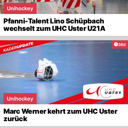
Unihockey
Pfanni-Talent Lino Schüpbach
wechselt zum UHC Uster U21A
Artik
36d
Unihockey
Marc Werner kehrt zum UHC Uster
zurück