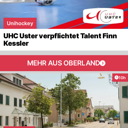
Unihockey
UHC Uster verpflichtet Talent Finn
Kessler
MEHR AUS OBERLAND
Artik
10h