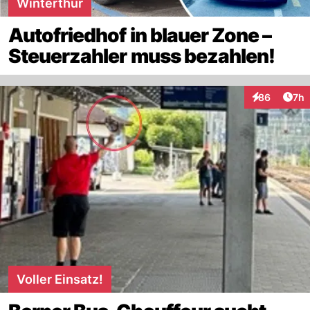
Winterthur
Autofriedhof in blauer Zone –
Steuerzahler muss bezahlen!
Arti
86
7h
Interaktionen
Voller Einsatz!