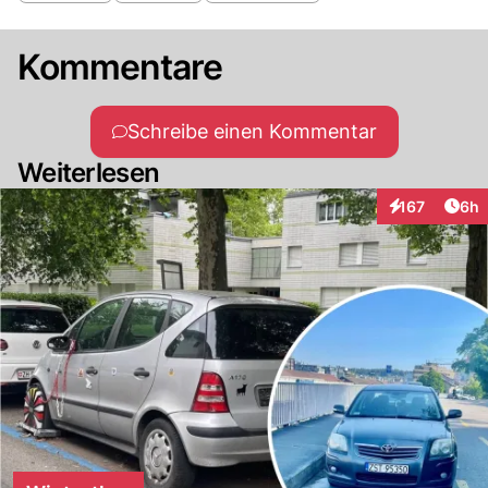
Kommentare
Schreibe einen Kommentar
Weiterlesen
Arti
167
6h
Interaktionen