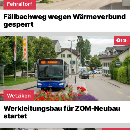
Fehraltorf
Fälibachweg wegen Wärmeverbund
gesperrt
Artik
10h
Wetzikon
Werkleitungsbau für ZOM-Neubau
startet