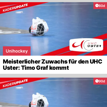
Artik
80d
Unihockey
Meisterlicher Zuwachs für den UHC
Uster: Timo Graf kommt
Artik
90d