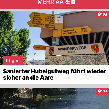
MEHR AARE
Artik
16d
Ittigen
Sanierter Hubelgutweg führt wieder
sicher an die Aare
Artik
18d