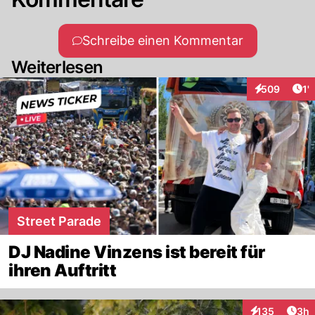
Schreibe einen Kommentar
Weiterlesen
Art
509
1'
Interaktionen
Street Parade
DJ Nadine Vinzens ist bereit für
ihren Auftritt
Arti
135
3h