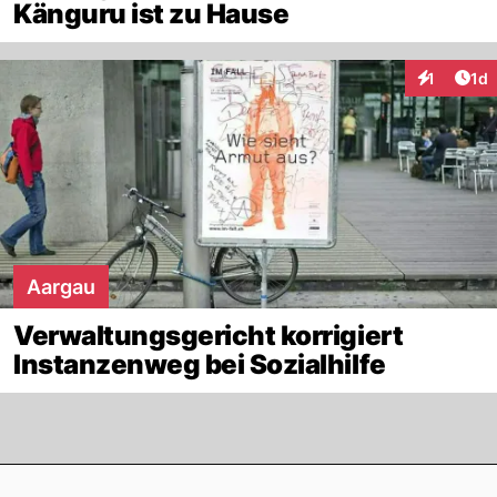
Känguru ist zu Hause
Art
1
1d
Interaktion
Aargau
Verwaltungsgericht korrigiert
Instanzenweg bei Sozialhilfe
Footer