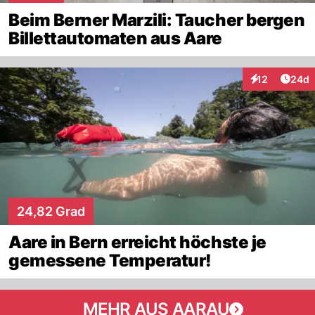
Beim Berner Marzili: Taucher bergen
Billettautomaten aus Aare
Artik
12
24d
Interaktionen
24,82 Grad
Aare in Bern erreicht höchste je
gemessene Temperatur!
MEHR AUS AARAU