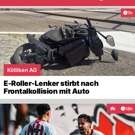
Arti
7h
Kölliken AG
E-Roller-Lenker stirbt nach
Frontalkollision mit Auto
Artik
6
18h
Interaktione