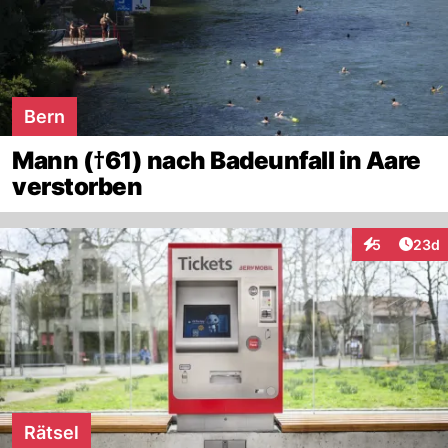
Bern
Mann (†61) nach Badeunfall in Aare
verstorben
Artik
5
23d
Interaktionen
Rätsel