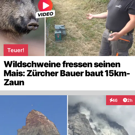
Teuer!
Wildschweine fressen seinen
Mais: Zürcher Bauer baut 15km-
Zaun
Arti
46
2h
Interaktionen