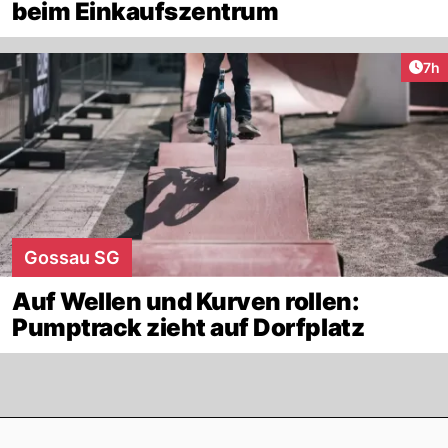
beim Einkaufszentrum
Arti
7h
Gossau SG
Auf Wellen und Kurven rollen:
Pumptrack zieht auf Dorfplatz
Footer