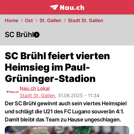
frontpage.
NAU.ch
Home
Ost
St. Gallen
Stadt St. Gallen
SC Brühl
SC Brühl feiert vierten
Heimsieg im Paul-
Grüninger-Stadion
Nau.ch Lokal
Stadt St. Gallen
,
31.08.2025 - 11:34
Der SC Brühl gewinnt auch sein viertes Heimspiel
und schlägt die U21 des FC Lugano souverän 4:1.
Damit bleibt das Team zu Hause ungeschlagen.