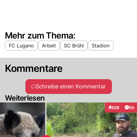
Mehr zum Thema:
FC Lugano
Arbeit
SC Brühl
Stadion
Kommentare
Schreibe einen Kommentar
Weiterlesen
Arti
308
5h
Interaktionen