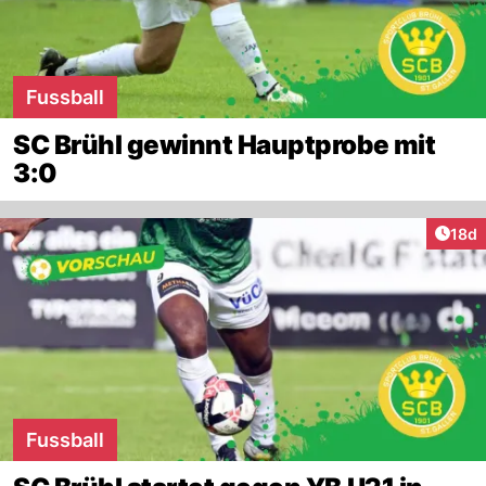
Fussball
SC Brühl gewinnt Hauptprobe mit
3:0
Artik
18d
Fussball