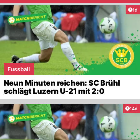
Art
1d
Fussball
Neun Minuten reichen: SC Brühl
schlägt Luzern U-21 mit 2:0
Artik
14d