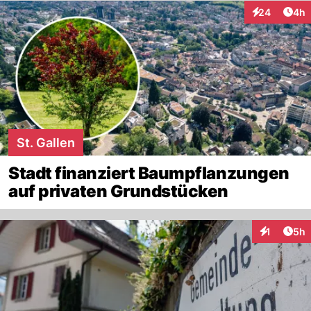
Arti
24
4h
Interaktionen
St. Gallen
Stadt finanziert Baumpflanzungen
auf privaten Grundstücken
Arti
1
5h
Interaktion