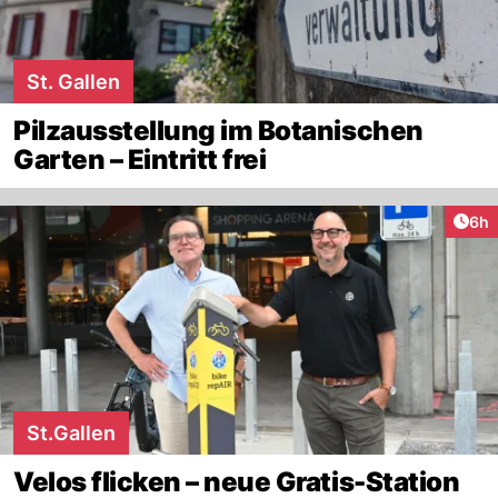
St. Gallen
Pilzausstellung im Botanischen
Garten – Eintritt frei
Arti
6h
St.Gallen
Velos flicken – neue Gratis-Station